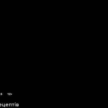
.5
12+
ецептів