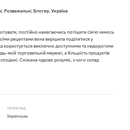
і
,
Розважальні
,
Блогер
,
Україна
отувати, постійно намагаючись потішити сім'ю чимось
воїми рецептами вона вирішила поділитися у
рка користується виключно доступними та недорогими
удь-якій торговельній мережі, а більшість продуктів
сподині. Сніжана чудово розуміє, з чого склад
ПЕРЕКЛАД
Українська