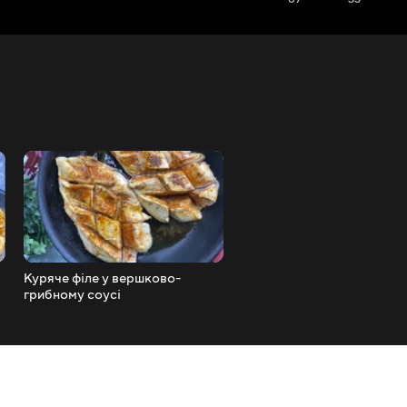
Куряче філе у вершково-
Смажені кабачки вже в
грибному соусі
минулому.Здорова та деш
їжа рецепт. Віяло з кабачк