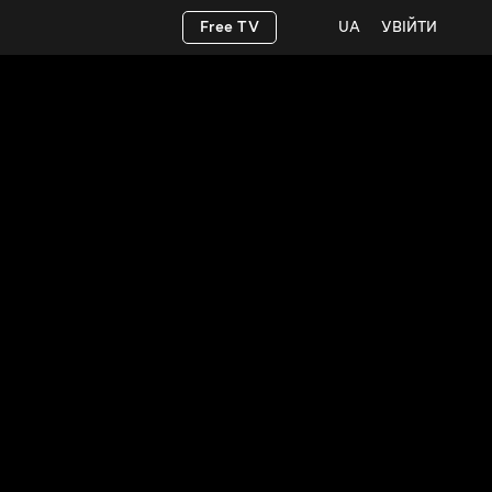
Free TV
UA
УВІЙТИ