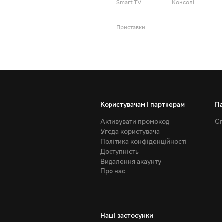
Smart TV
Консолі
Приставки
Користувачам і партнерам
П
Активувати промокод
Сп
Угода користувача
Політика конфіденційності
Доступність
Видалення акаунту
Про нас
Наші застосунки