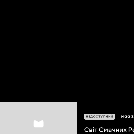
MGG
3
НЕДОСТУПНИЙ
Світ Смачних Р