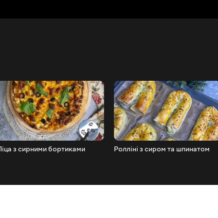
Піца з сирними бортиками
Ролліні з сиром та шпинатом