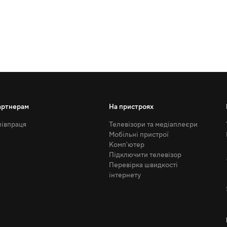
артнерам
На пристроях
івпраця
Телевізори та медіаплеєри
Мобільні пристрої
Комп'ютер
Підключити телевізор
Перевірка швидкості
інтернету