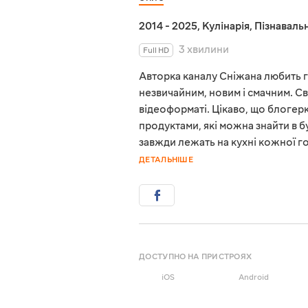
2014 - 2025
,
Кулінарія
,
Пізнавальн
3 хвилини
Full HD
Авторка каналу Сніжана любить г
незвичайним, новим і смачним. С
відеоформаті. Цікаво, що блоге
продуктами, які можна знайти в б
завжди лежать на кухні кожної го
ДЕТАЛЬНІШЕ
ДОСТУПНО НА ПРИСТРОЯХ
iOS
Android