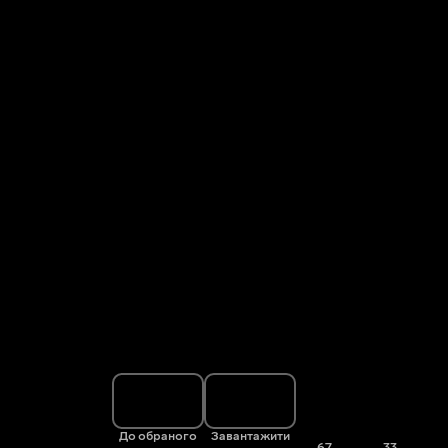
До обраного
Завантажити
67
33