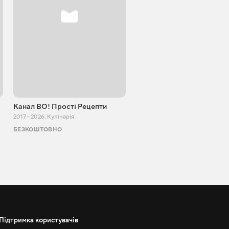
Канал ВО! Прості Рецепти
Cooking Adventure
2017 - 2026
,
Кулінарія
2015 - 2023
,
Кулінарія
БЕЗКОШТОВНО
БЕЗКОШТОВНО
Підтримка користувачів