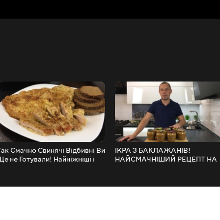
Так Смачно Свинячі Відбивні Ви
ІКРА З БАКЛАЖАНІВ!
Ще не Готували! Найніжніші і
НАЙСМАЧНІШИЙ РЕЦЕПТ НА
найсоковитіші
ЗИМУ!