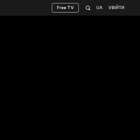
Free TV
UA
УВІЙТИ