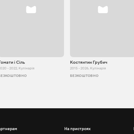
Томати і Сіль
Костянтин Грубич
020 - 2022
,
Кулінарія
2015 - 2026
,
Кулінарія
БЕЗКОШТОВНО
БЕЗКОШТОВНО
артнерам
На пристроях