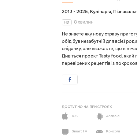
2013 - 2025
,
Кулінарія
,
Пізнавальн
8 хвилин
HD
Не знаєте яку нову страву пригот
обід був незабутній для всієї ро
сніданку, але вважаєте, що він м
Дивіться проєкт Tasty food, який
перевірених рецептів із покроко
ДОСТУПНО НА ПРИСТРОЯХ
iOS
Android
Smart TV
Консолі