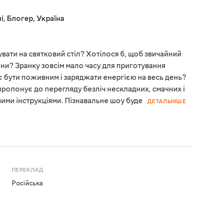
і
,
Блогер
,
Україна
увати на святковий стіл? Хотілося б, щоб звичайний
дини? Зранку зовсім мало часу для приготування
ає бути поживним і заряджати енергією на весь день?
 пропонує до перегляду безліч нескладних, смачних і
вими інструкціями. Пізнавальне шоу буде
ДЕТАЛЬНІШЕ
ПЕРЕКЛАД
Російська