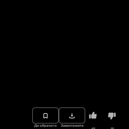
До обраного
Завантажити
45
15