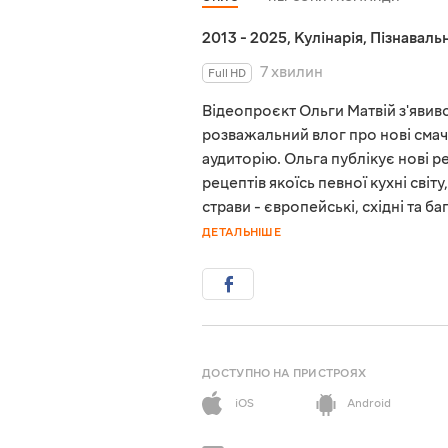
2013 - 2025
,
Кулінарія
,
Пізнавальн
7 хвилин
Full HD
Відеопроєкт Ольги Матвій з'явився
розважальний влог про нові смач
аудиторію. Ольга публікує нові 
рецептів якоїсь певної кухні світ
страви - європейські, східні та 
ДЕТАЛЬНІШЕ
ДОСТУПНО НА ПРИСТРОЯХ
iOS
Android