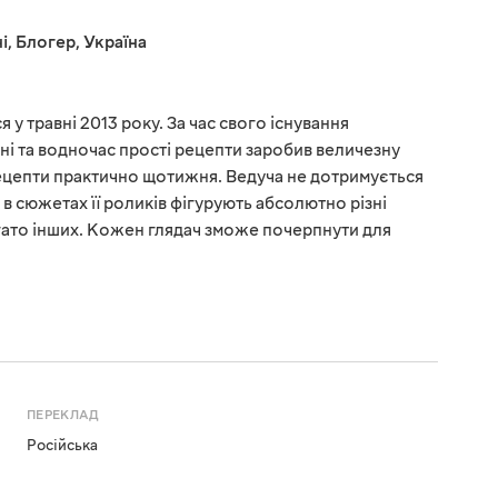
і
,
Блогер
,
Україна
 у травні 2013 року. За час свого існування
ні та водночас прості рецепти заробив величезну
рецепти практично щотижня. Ведуча не дотримується
у, в сюжетах її роликів фігурують абсолютно різні
багато інших. Кожен глядач зможе почерпнути для
ПЕРЕКЛАД
Російська