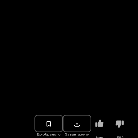
До обраного
Завантажити
1тис.
592