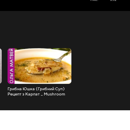
Грибна Юшка (Грибний Суп)
Смачний Домашній Борщ з
Рецепт з Карпат _ Mushroom
Улуюленої Книги _ How to
Soup, English Subtitles
a Delicious Borsch