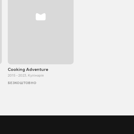
Cooking Adventure
Ігор Білевич
2015 - 2023
,
Кулінарія
2011 - 2026
,
Пізнавальні
БЕЗКОШТОВНО
БЕЗКОШТОВНО