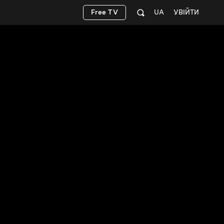
Free TV
UA
УВІЙТИ