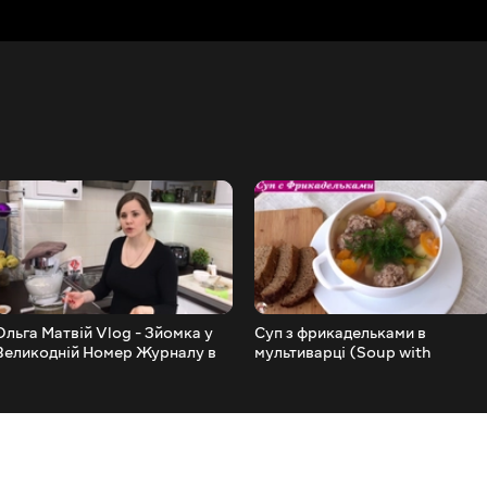
Ольга Матвій Vlog - Зйомка у
Суп з фрикадельками в
Великодній Номер Журналу в
мультиварці (Soup with
Нас Вдома. Дуже Весело -)
Meatballs)
СТРІМ