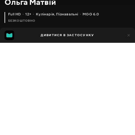
Ольга Матвій
Full HD
12+
Кулінарія
,
Пізнавальні
MGG 6.0
БЕЗКОШТОВНО
MGG
1тис.
ДИВИТИСЯ В ЗАСТОСУНКУ
592
6.0
Додано до обраних
ПОДІЛИТИСЯ
Різне
Facebook
Копіювати посилання
ДУЖЕ СМАЧНИЙ ГОРОХОВИЙ СУП З КОПЧЕНИМИ РЕБЕРЦЯМИ (PEA SOUP RECIPE)
СОЛЯНКА ЗБІРНА М'ЯСНА ПОКРОКОВИЙ РЕЦЕПТ (SALTWORT SOUP RECIPE, ENGLISH SUBTITLES)
2013 - 2025
,
Україна
Кулінарія
,
Пізнавальні
,
Блогер
ПЕРЕКЛАД
Російська