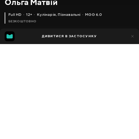
Ольга Матвій
Full HD
12+
Кулінарія
,
Пізнавальні
MGG 6.0
БЕЗКОШТОВНО
MGG
1тис.
ДИВИТИСЯ В ЗАСТОСУНКУ
592
6.0
Додано до обраних
ПОДІЛИТИСЯ
Різне
Facebook
Копіювати посилання
ПЕРЕВІРЕНІ ЛАЙФХАКИ НА КУХНІ _ LIFE HACKS IN THE KITCHEN
ЛАЙФХАК - ЯК ЗБЕРІГАТИ ПРОДУКТИ _ LIFEHACKS
2013 - 2025
,
Україна
Кулінарія
,
Пізнавальні
,
Блогер
ПЕРЕКЛАД
Російська