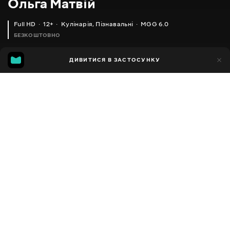
Ольга Матвій
Full HD
12+
Кулінарія
,
Пізнавальні
MGG 6.0
БЕЗКОШТОВНО
MGG
1тис.
ДИВИТИСЯ В ЗАСТОСУНКУ
592
6.0
Додано до обраних
ПОДІЛИТИСЯ
Різне
Facebook
Копіювати посилання
ОМЛЕТ-РУЛЕТ _ СМАЧНИЙ СНІДАНОК ЗА 15 ХВИЛИН
ДОМАШНІ ПИРІЖКИ _ ТІСТО НА МОЛОЦІ
2013 - 2025
,
Україна
Кулінарія
,
Пізнавальні
,
Блогер
ПЕРЕКЛАД
Російська