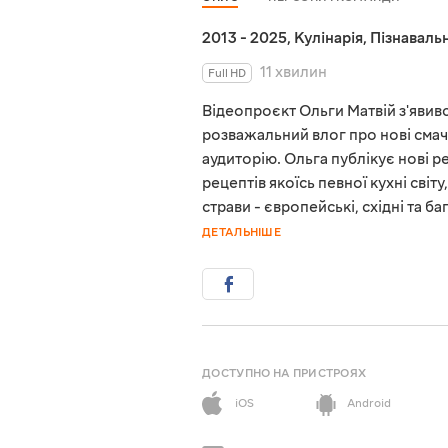
2013 - 2025
,
Кулінарія
,
Пізнавальн
11 хвилин
Full HD
Відеопроєкт Ольги Матвій з'явився
розважальний влог про нові смач
аудиторію. Ольга публікує нові 
рецептів якоїсь певної кухні світ
страви - європейські, східні та 
ДЕТАЛЬНІШЕ
ДОСТУПНО НА ПРИСТРОЯХ
iOS
Android