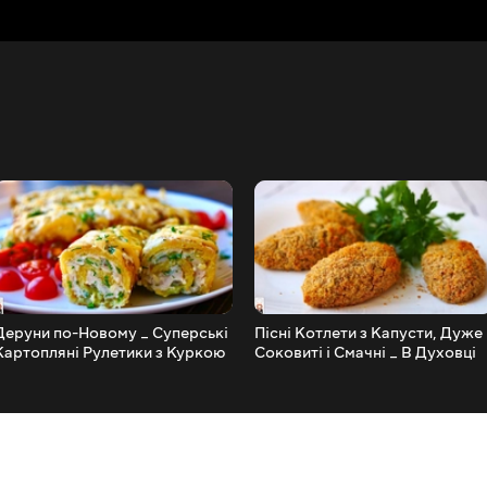
Деруни по-Новому _ Суперські
Пісні Котлети з Капусти, Дуже
Картопляні Рулетики з Куркою
Соковиті і Смачні _ В Духовці