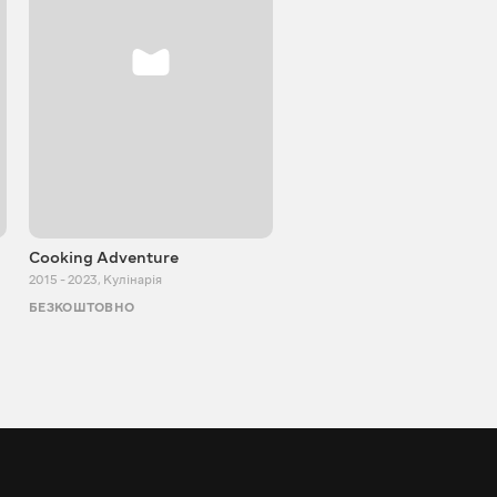
Cooking Adventure
Ігор Білевич
2015 - 2023
,
Кулінарія
2011 - 2026
,
Пізнавальні
БЕЗКОШТОВНО
БЕЗКОШТОВНО