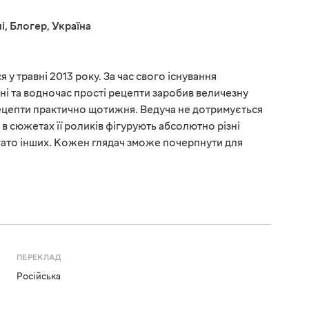
і
,
Блогер
,
Україна
 у травні 2013 року. За час свого існування
ні та водночас прості рецепти заробив величезну
рецепти практично щотижня. Ведуча не дотримується
у, в сюжетах її роликів фігурують абсолютно різні
багато інших. Кожен глядач зможе почерпнути для
ПЕРЕКЛАД
Російська