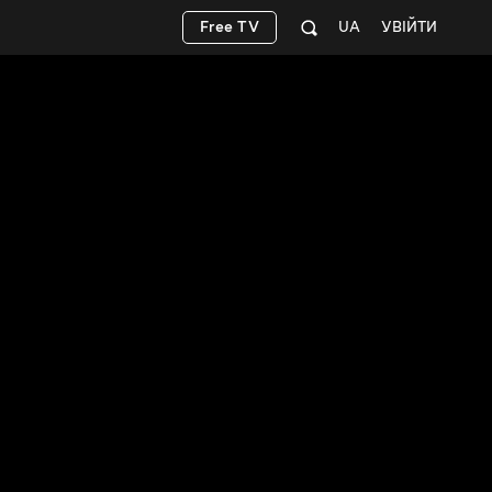
Free TV
UA
УВІЙТИ