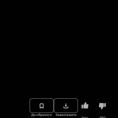
До обраного
Завантажити
1тис.
592