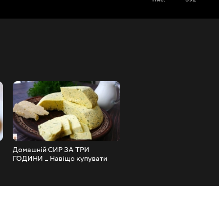
Домашній СИР ЗА ТРИ
Домашній ХЛІБ Три Смаки
ГОДИНИ _ Навіщо купувати
ХЛІБ А ЦІЛИЙ БУТЕРБРО
магазинний