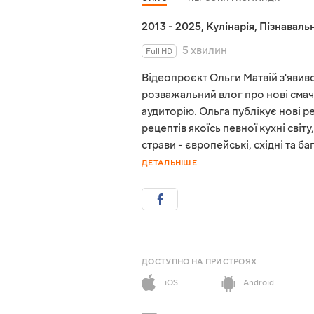
2013 - 2025
,
Кулінарія
,
Пізнавальн
5 хвилин
Full HD
Відеопроєкт Ольги Матвій з'явився
розважальний влог про нові смач
аудиторію. Ольга публікує нові 
рецептів якоїсь певної кухні світ
страви - європейські, східні та 
ДЕТАЛЬНІШЕ
ДОСТУПНО НА ПРИСТРОЯХ
iOS
Android