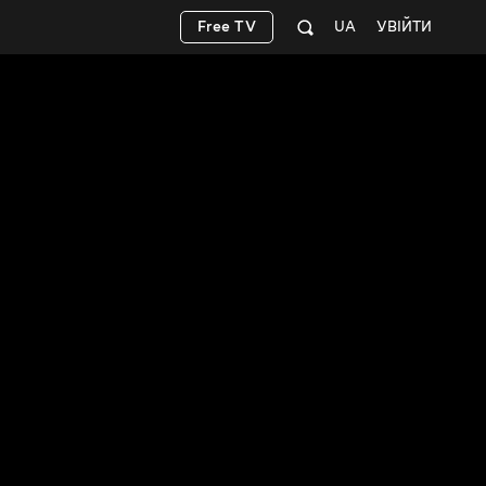
Free TV
UA
УВІЙТИ