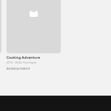
Cooking Adventure
Ігор Білевич
2015 - 2023
,
Кулінарія
2011 - 2026
,
Пізнавальні
БЕЗКОШТОВНО
БЕЗКОШТОВНО