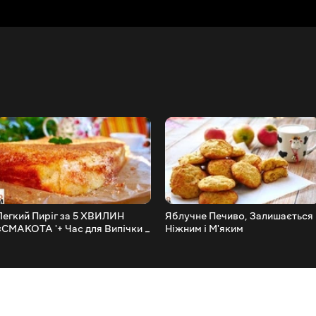
Легкий Пиріг за 5 ХВИЛИН
Яблучне Печиво, Залишається
«СМАКОТА '+ Час для Випічки _
Ніжним і М'яким
Ольга Матвій