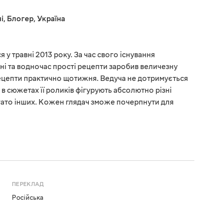
і
,
Блогер
,
Україна
 у травні 2013 року. За час свого існування
ні та водночас прості рецепти заробив величезну
рецепти практично щотижня. Ведуча не дотримується
у, в сюжетах її роликів фігурують абсолютно різні
багато інших. Кожен глядач зможе почерпнути для
ПЕРЕКЛАД
Російська