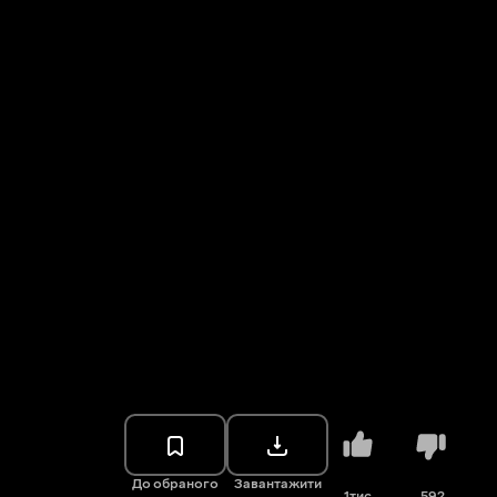
До обраного
Завантажити
1тис.
592