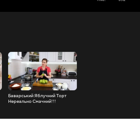
Баварський Яблучний Торт
Чуррос, Іспанський Десер
Нереально Смачний!!!
Його Обожнюють У Всьо
Світі (Готувати його дуже
Просто)