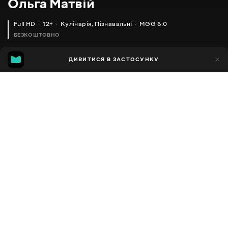
Ольга Матвій
Full HD
12+
Кулінарія
,
Пізнавальні
MGG 6.0
БЕЗКОШТОВНО
MGG
1тис.
ДИВИТИСЯ В ЗАСТОСУНКУ
592
6.0
Додано до обраних
ПОДІЛИТИСЯ
Різне
Facebook
Копіювати посилання
СИРНА СМАКОТА, КЛАСНА ЗАМІНА СИРНИКІВ (ГОМБІВЦІ)
МОРОЗИВО ПЕРСИКОВО-ЙОГУРТОВЕ (НЕМАЄ НІЧОГО ПРОСТІШОГО ЗА ЦЕ МОРОЗИВА)
2013 - 2025
,
Україна
Кулінарія
,
Пізнавальні
,
Блогер
ПЕРЕКЛАД
Російська