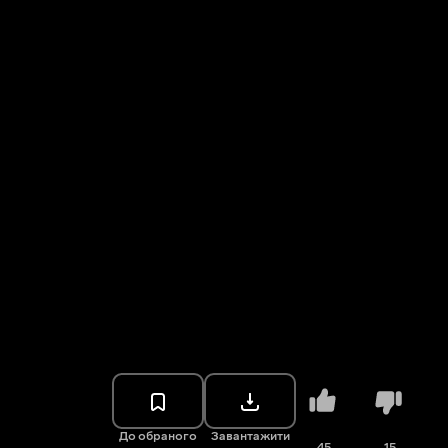
До обраного
Завантажити
45
15