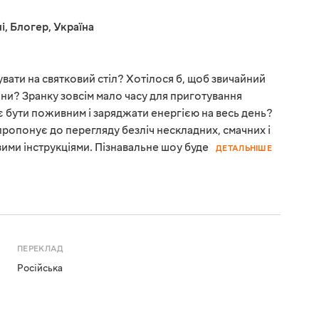
і
,
Блогер
,
Україна
увати на святковий стіл? Хотілося б, щоб звичайний
дини? Зранку зовсім мало часу для приготування
ає бути поживним і заряджати енергією на весь день?
 пропонує до перегляду безліч нескладних, смачних і
вими інструкціями. Пізнавальне шоу буде
ДЕТАЛЬНІШЕ
ПЕРЕКЛАД
Російська