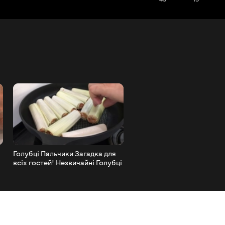
Голубці Пальчики Загадка для
Смажені гриби - дуже сма
всіх гостей! Незвичайні Голубці
рецепт!