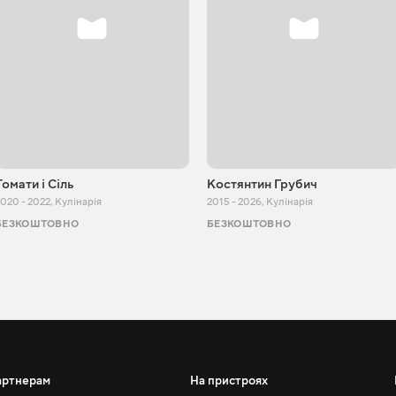
Томати і Сіль
Костянтин Грубич
020 - 2022
,
Кулінарія
2015 - 2026
,
Кулінарія
БЕЗКОШТОВНО
БЕЗКОШТОВНО
артнерам
На пристроях