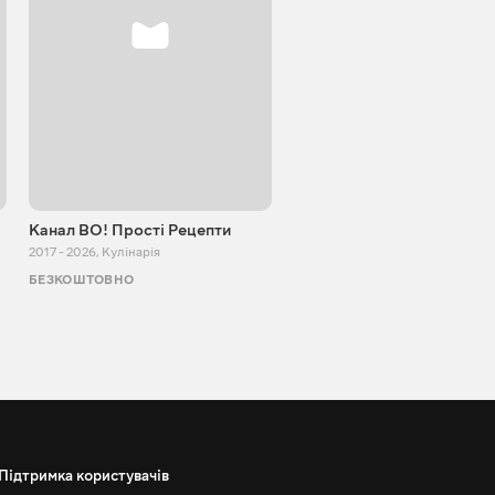
Канал ВО! Прості Рецепти
Cooking Adventure
2017 - 2026
,
Кулінарія
2015 - 2023
,
Кулінарія
БЕЗКОШТОВНО
БЕЗКОШТОВНО
Підтримка користувачів