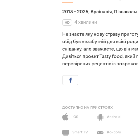
2013 - 2025
,
Кулінарія
,
Пізнавальн
4 хвилини
HD
Не знаєте яку нову страву пригот
обід був незабутній для всієї ро
сніданку, але вважаєте, що він м
Дивіться проєкт Tasty food, який
перевірених рецептів із покроко
ДОСТУПНО НА ПРИСТРОЯХ
iOS
Android
Smart TV
Консолі