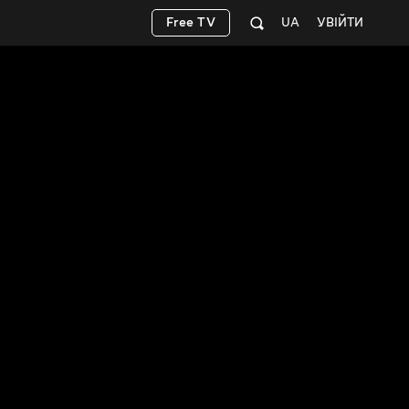
Free TV
UA
УВІЙТИ