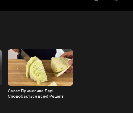
Салат Примхлива Леді
Салат Коза в Городі
Сподобається всім! Рецепт
Смачної Заправки!