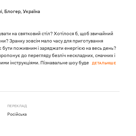
і
,
Блогер
,
Україна
увати на святковий стіл? Хотілося б, щоб звичайний
дини? Зранку зовсім мало часу для приготування
ає бути поживним і заряджати енергією на весь день?
 пропонує до перегляду безліч нескладних, смачних і
вими інструкціями. Пізнавальне шоу буде
ДЕТАЛЬНІШЕ
ПЕРЕКЛАД
Російська