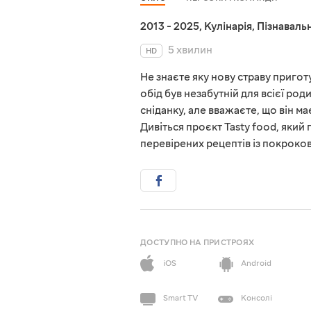
2013 - 2025
,
Кулінарія
,
Пізнавальн
5 хвилин
HD
Не знаєте яку нову страву пригот
обід був незабутній для всієї ро
сніданку, але вважаєте, що він м
Дивіться проєкт Tasty food, який
перевірених рецептів із покроко
ДОСТУПНО НА ПРИСТРОЯХ
iOS
Android
Smart TV
Консолі