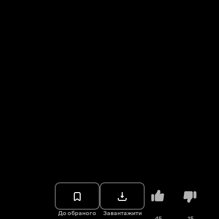
До обраного
Завантажити
45
15