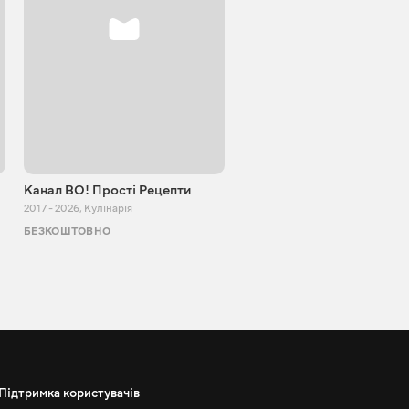
Канал ВО! Прості Рецепти
Cooking Adventure
2017 - 2026
,
Кулінарія
2015 - 2023
,
Кулінарія
БЕЗКОШТОВНО
БЕЗКОШТОВНО
Підтримка користувачів