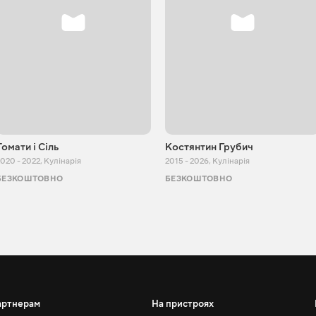
Томати і Сіль
Костянтин Грубич
020 - 2022
,
Кулінарія
2015 - 2026
,
Кулінарія
БЕЗКОШТОВНО
БЕЗКОШТОВНО
артнерам
На пристроях