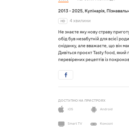
2013 - 2025
,
Кулінарія
,
Пізнавальн
4 хвилини
HD
Не знаєте яку нову страву пригот
обід був незабутній для всієї ро
сніданку, але вважаєте, що він м
Дивіться проєкт Tasty food, який
перевірених рецептів із покроко
ДОСТУПНО НА ПРИСТРОЯХ
iOS
Android
Smart TV
Консолі