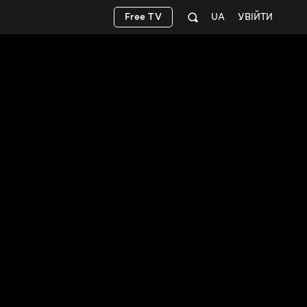
Free TV
UA
УВІЙТИ