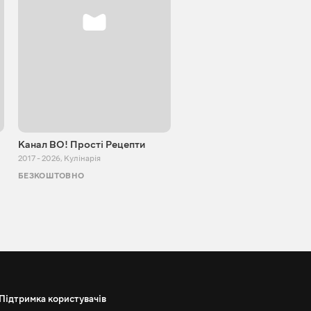
Канал ВО! Прості Рецепти
Cooking Adventure
2017 - 2026
,
Кулінарія
2015 - 2023
,
Кулінарія
БЕЗКОШТОВНО
БЕЗКОШТОВНО
Підтримка користувачів