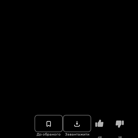
До обраного
Завантажити
45
15