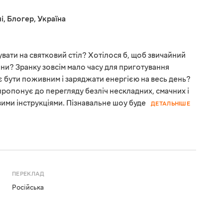
і
,
Блогер
,
Україна
увати на святковий стіл? Хотілося б, щоб звичайний
дини? Зранку зовсім мало часу для приготування
ає бути поживним і заряджати енергією на весь день?
 пропонує до перегляду безліч нескладних, смачних і
вими інструкціями. Пізнавальне шоу буде
ДЕТАЛЬНІШЕ
ПЕРЕКЛАД
Російська