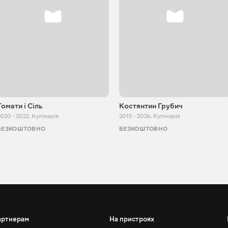
Томати і Сіль
Костянтин Грубич
020 - 2022
,
Кулінарія
2015 - 2026
,
Кулінарія
БЕЗКОШТОВНО
БЕЗКОШТОВНО
артнерам
На пристроях