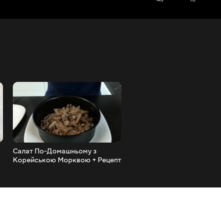
Салат По-Домашньому з
Салат Соняшник, Яскрава
Корейською Морквою + Рецепт
Прикраса Святкового Сто
Моркви по-корейськи