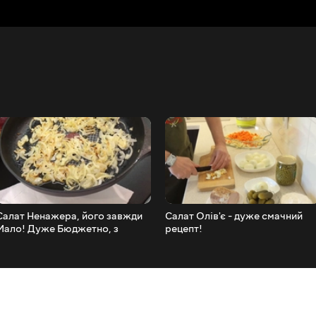
Салат Ненажера, його завжди
Салат Олів'є - дуже смачний
Мало! Дуже Бюджетно, з
рецепт!
продуктів що є під рукою!