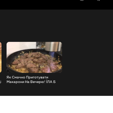
Як Смачно Приготувати
Як Просто, Смачно і Крас
і
Макарони На Вечерю! ЇЛА Б
Запекти Картоплю в духов
ЩОДНЯ!