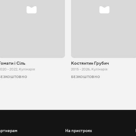
Томати і Сіль
Костянтин Грубич
020 - 2022
,
Кулінарія
2015 - 2026
,
Кулінарія
БЕЗКОШТОВНО
БЕЗКОШТОВНО
артнерам
На пристроях