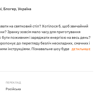
і
,
Блогер
,
Україна
увати на святковий стіл? Хотілося б, щоб звичайний
дини? Зранку зовсім мало часу для приготування
ає бути поживним і заряджати енергією на весь день?
 пропонує до перегляду безліч нескладних, смачних і
вими інструкціями. Пізнавальне шоу буде
ДЕТАЛЬНІШЕ
ПЕРЕКЛАД
Російська