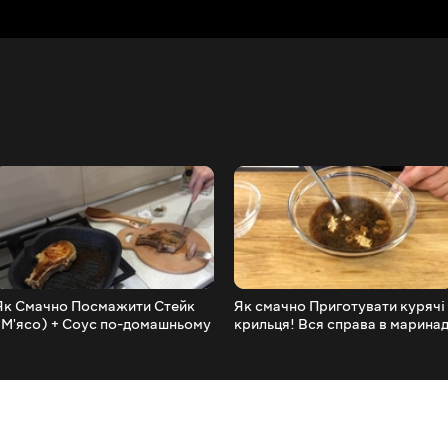
Як Смачно Посмажити Стейк
Як смачно Приготувати курячі
(М'ясо) + Соус по-домашньому
крильця! Вся справа в маринад