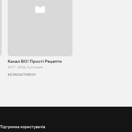
Канал ВО! Прості Рецепти
Cooking Adventure
2017 - 2026
,
Кулінарія
2015 - 2023
,
Кулінарія
БЕЗКОШТОВНО
БЕЗКОШТОВНО
Підтримка користувачів