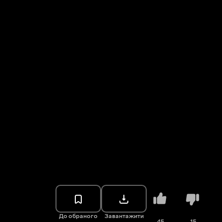
До обраного
Завантажити
45
15