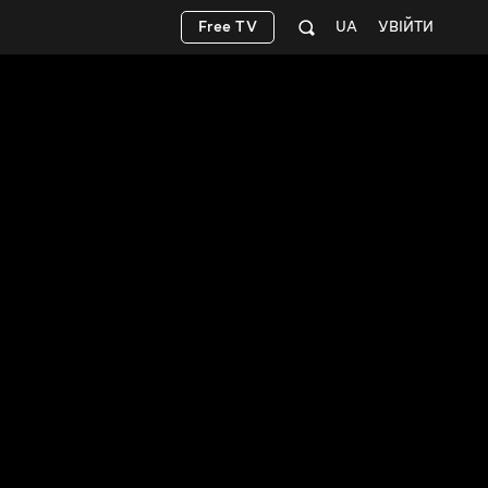
Free TV
UA
УВІЙТИ