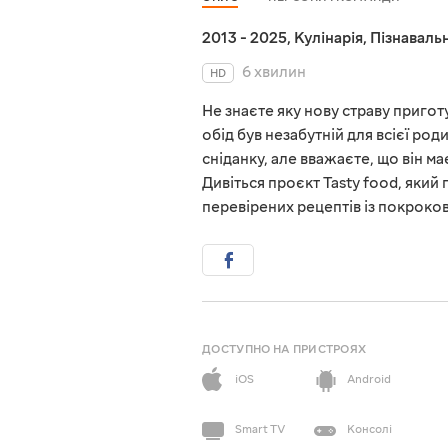
2013 - 2025
,
Кулінарія
,
Пізнавальн
6 хвилин
HD
Не знаєте яку нову страву пригот
обід був незабутній для всієї ро
сніданку, але вважаєте, що він м
Дивіться проєкт Tasty food, який
перевірених рецептів із покроко
ДОСТУПНО НА ПРИСТРОЯХ
iOS
Android
Smart TV
Консолі