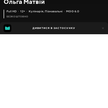
Ольга Матвій
Full HD
12+
Кулінарія
,
Пізнавальні
MGG 6.0
БЕЗКОШТОВНО
MGG
1тис.
ДИВИТИСЯ В ЗАСТОСУНКУ
592
6.0
Додано до обраних
ПОДІЛИТИСЯ
Різне
Facebook
Копіювати посилання
ПИРІГ 'СИРНА ФРУКТЮШКА' _ FRUIT PIE RECIPE
ДУЖЕ СМАЧНИЙ І НІЖНИЙ ПЕЧІНКОВИЙ САЛАТ
2013 - 2025
,
Україна
Кулінарія
,
Пізнавальні
,
Блогер
ПЕРЕКЛАД
Російська