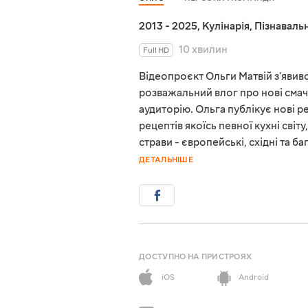
2013 - 2025
,
Кулінарія
,
Пізнавальн
10 хвилин
Full HD
Відеопроєкт Ольги Матвій з'явився
розважальний влог про нові смач
аудиторію. Ольга публікує нові 
рецептів якоїсь певної кухні світ
страви - європейські, східні та 
ДЕТАЛЬНІШЕ
ДОСТУПНО НА ПРИСТРОЯХ
iOS
Android