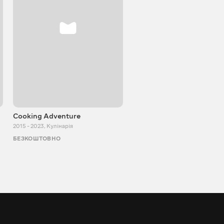
Cooking Adventure
Ігор Білевич
2015 - 2023
,
Кулінарія
2011 - 2026
,
Пізнавальні
БЕЗКОШТОВНО
БЕЗКОШТОВНО