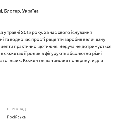
і
,
Блогер
,
Україна
 у травні 2013 року. За час свого існування
ні та водночас прості рецепти заробив величезну
рецепти практично щотижня. Ведуча не дотримується
у, в сюжетах її роликів фігурують абсолютно різні
багато інших. Кожен глядач зможе почерпнути для
ПЕРЕКЛАД
Російська