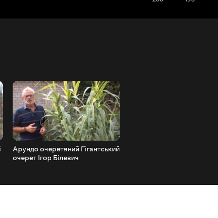
і
Арундо очеретяний Гігантський
Паста із солодкого перцю
очерет Ігор Білевич
ПАПРИКА Ігор Білевич