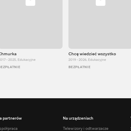
Chmurka
Chcę wiedzieć wszystko
017 - 2025
,
Edukacyjne
2019 - 2026
,
Edukacyjne
BEZPŁATNIE
BEZPŁATNIE
a partnerów
Na urządzeniach
półpraca
Telewizory i odtwarzacze