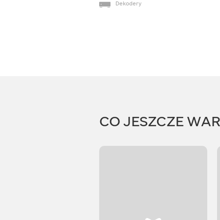
Dekodery
CO JESZCZE WA