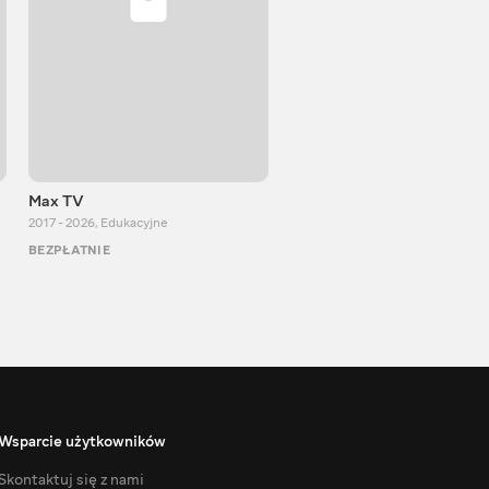
Max TV
Тasty food
2017 - 2026
,
Edukacyjne
2013 - 2025
,
Gotowanie
BEZPŁATNIE
BEZPŁATNIE
Wsparcie użytkowników
Skontaktuj się z nami