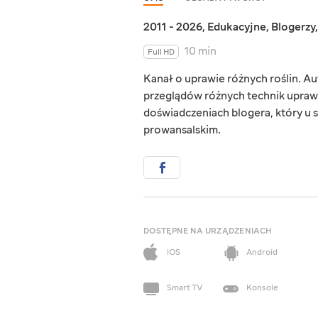
2011 - 2026
,
Edukacyjne
,
Blogerzy
10 min
Full HD
Kanał o uprawie różnych roślin. Au
przeglądów różnych technik upraw 
doświadczeniach blogera, który u s
prowansalskim.
DOSTĘPNE NA URZĄDZENIACH
iOS
Android
Smart TV
Konsole