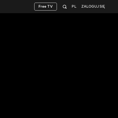
Free TV
PL
ZALOGUJ SIĘ