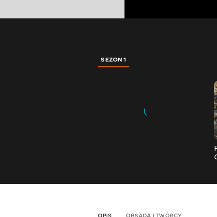
SEZON 1
OPIS
OBSADA I TWÓRCY