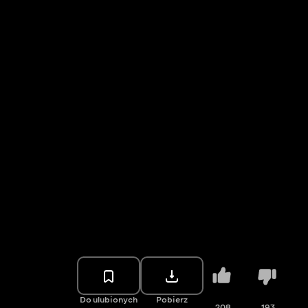
Do ulubionych
Pobierz
208
193