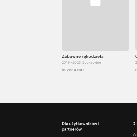
Zabawne rękodzieła
2019 - 2026
,
Edukacyjne
2
BEZPŁATNIE
Dla użytkowników i
Dl
partnerów
Ws