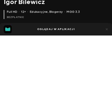
Igor Bilewicz
Full HD
12+
Edukacyjne
,
Blogerzy
MGG 3.3
BEZPŁATNIE
MGG
208
OGLĄDAJ W APLIKACJI
193
3.3
Dodano do ulubionych
UDOSTĘPNIJ
Sezon 1
Facebook
Kopiuj link
ДІЄРВІЛЛА
ГОРЕЦЬ БАЛЬДЖУАНСЬКИЙ (ГРЕЧИШКА БАЛЬДЖУАНСЬКА). ЗА І ПРОТИ
2011 - 2026
,
Ukraina
Edukacyjne
,
Blogerzy
DŹWIĘK
Rosyjski