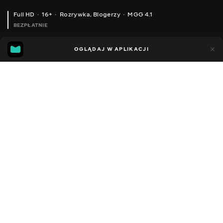
Full HD
16+
Rozrywka
,
Blogerzy
MGG 4.1
BEZPŁATNIE
MGG
89
32
OGLĄDAJ W APLIKACJI
4.1
Dodano do ulubionych
UDOSTĘPNIJ
Sezon 1
Facebook
Kopiuj link
СЕРІЯ 46
СЕРІЯ 45
2013 - 2023
,
Ukraina
Rozrywka
,
Blogerzy
DŹWIĘK
Rosyjski