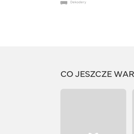
Dekodery
CO JESZCZE WA