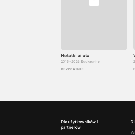
Notatki pilota
2018 - 2026
,
Edukacyjne
2
BEZPŁATNIE
Dla użytkowników i
Dl
partnerów
Ws