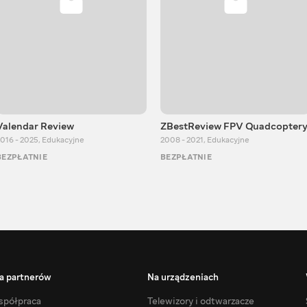
Valendar Review
ZBestReview FPV Quadcopter
016 - 2025
,
Edukacyjne
2008 - 2021
,
Edukacyjne
BEZPŁATNIE
BEZPŁATNIE
a partnerów
Na urządzeniach
półpraca
Telewizory i odtwarzacze