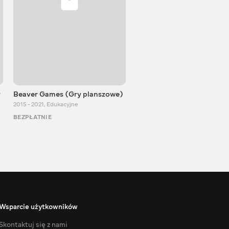
y
Beaver Games (Gry planszowe)
Od Zaika z Chin
2015 - 2021
,
Edukacyjne
2011 - 2025
,
Edukacyjne
BEZPŁATNIE
BEZPŁATNIE
Wsparcie użytkowników
Skontaktuj się z nami