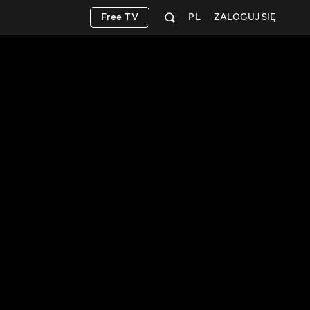
Free TV
PL
ZALOGUJ SIĘ