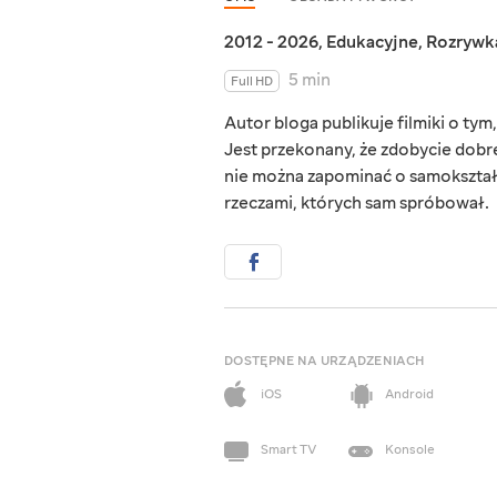
2012 - 2026
,
Edukacyjne
,
Rozrywk
5 min
Full HD
Autor bloga publikuje filmiki o ty
Jest przekonany, że zdobycie dobre
nie można zapominać o samokształ
rzeczami, których sam spróbował.
DOSTĘPNE NA URZĄDZENIACH
iOS
Android
Smart TV
Konsole