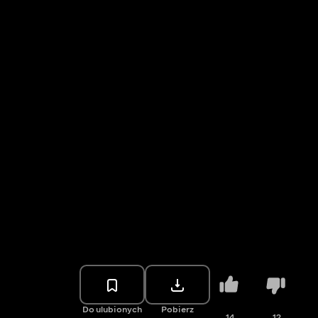
Do ulubionych
Pobierz
14
12