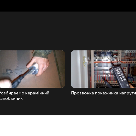
Розбираємо керамічний
Прозвонка покажчика напруги
запобіжник