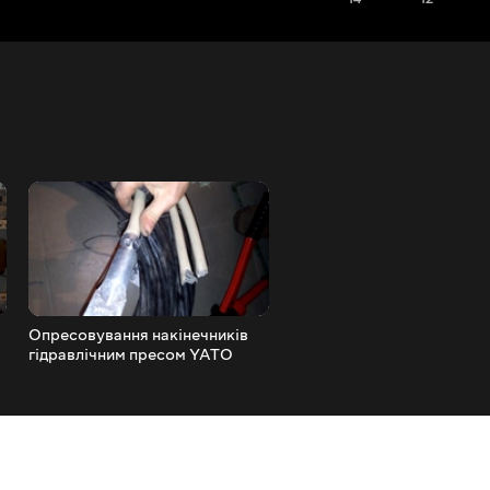
Опресовування накінечників
Ручний гідравлічний прес 
гідравлічним пресом YATO
опресування накінечників
YT22860
YATO YT22860