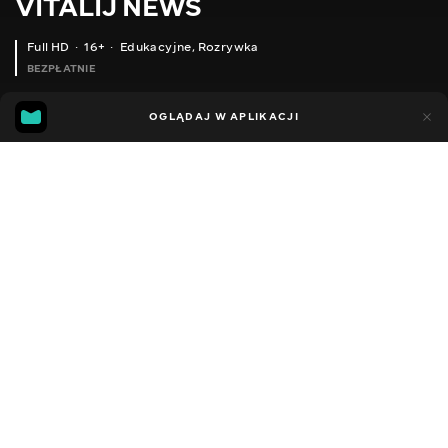
VITALIJ NEWS
Full HD
16+
Edukacyjne
,
Rozrywka
BEZPŁATNIE
14
12
OGLĄDAJ W APLIKACJI
Dodano do ulubionych
UDOSTĘPNIJ
Sezon 12
Facebook
Kopiuj link
РУЧНИЙ ГІДРАВЛІЧНИЙ ПРЕС ДЛЯ ОПРЕСУВАННЯ НАКІНЕЧНИКІВ YATO YT22860
ВИГОТОВЛЕННЯ ГЕЛІЄВИХ СВІЧОК СВОЇМИ РУКАМИ В ДОМАШНІХ УМОВАХ
2012 - 2026
,
Ukraina
Edukacyjne
,
Rozrywka
,
Blogerzy
DŹWIĘK
Rosyjski