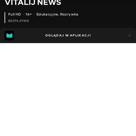
VITALIJ NEWS
Full HD
16+
Edukacyjne
,
Rozrywka
BEZPŁATNIE
14
12
OGLĄDAJ W APLIKACJI
Dodano do ulubionych
UDOSTĘPNIJ
Sezon 12
Facebook
Kopiuj link
ПРОЗВОНКА ПОКАЖЧИКА НАПРУГИ
ОПРЕСОВУВАННЯ НАКІНЕЧНИКІВ ГІДРАВЛІЧНИМ ПРЕСОМ YATO YT22860
2012 - 2026
,
Ukraina
Edukacyjne
,
Rozrywka
,
Blogerzy
DŹWIĘK
Rosyjski