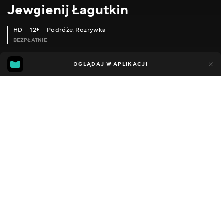
Jewgienij Łagutkin
HD
12+
Podróże
,
Rozrywka
BEZPŁATNIE
44
8
OGLĄDAJ W APLIKACJI
Dodano do ulubionych
UDOSTĘPNIJ
Sezon 1
Facebook
Kopiuj link
ВОДОХРЕЩА 2018. БУКОВЕЛЬ. ПРОДОВЖЕННЯ БУДЕ.....
ЮШКА РИБАЛЬСЬКА ПРАВИЛЬНА У КАЗАНІ НА КОСТРІ
2016 - 2025
,
Ukraina
Podróże
,
Rozrywka
,
Blogerzy
DŹWIĘK