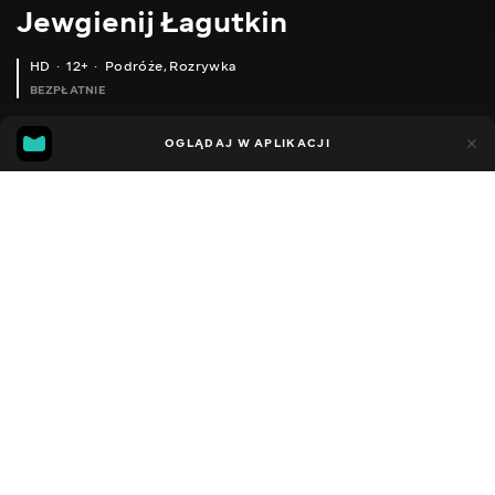
Jewgienij Łagutkin
HD
12+
Podróże
,
Rozrywka
BEZPŁATNIE
44
8
OGLĄDAJ W APLIKACJI
Dodano do ulubionych
UDOSTĘPNIJ
Sezon 1
Facebook
Kopiuj link
БОРЩ ІЗ БІЛИМИ ГРИБАМИ СЕКРЕТ НЕПОВТОРНОГО СМАКУ! ВІДЕО РЕЦЕПТ
ЯК ЗРОБИТИ СМАЧНИЙ ГЛІНТВЕЙН
2016 - 2025
,
Ukraina
Podróże
,
Rozrywka
,
Blogerzy
DŹWIĘK