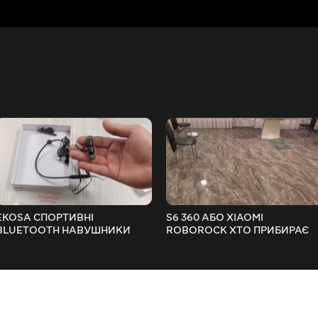
EKOSA СПОРТИВНІ
S6 360 АБО XIAOMI
BLUETOOTH НАВУШНИКИ
ROBOROCK ХТО ПРИБИРАЄ
ГАРНІТУРА З НЕПОГАНИМ
КРАЩЕ ТЕСТ ПОРІВНЯННЯ
ЗВУКОМ І ДОВГИМ ЧАСОМ
ПРИБИРАННЯ
РОБОТИ