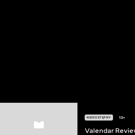
12+
NIEDOSTĘPNY
Valendar Revi