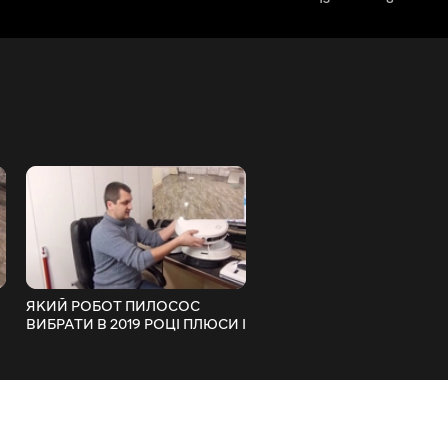
ЯКИЙ РОБОТ ПИЛОСОС
ОГЛЯД JIMMY JV51 XIAOM
ВИБРАТИ В 2019 РОЦІ ПЛЮСИ І
ПОТУЖНИЙ РУЧНИЙ
МІНУСИ
ПИЛОСОС ІЗ ВЕЛИКОЮ
КІЛЬКІСТЮ НАСАДОК