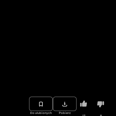
Do ulubionych
Pobierz
13
8