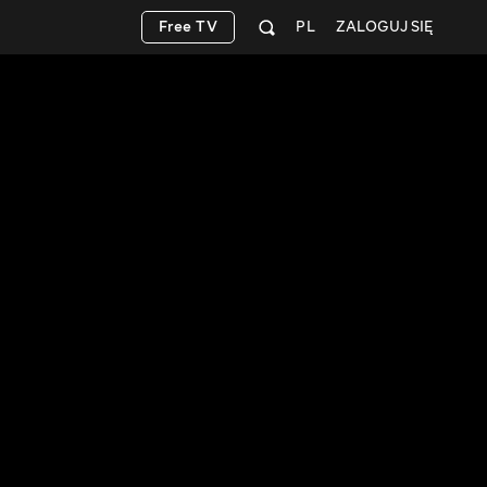
Free TV
PL
ZALOGUJ SIĘ