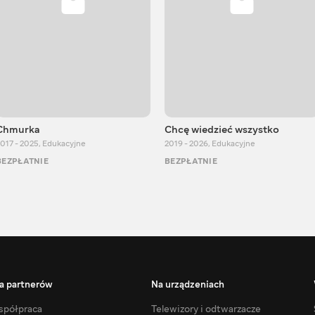
Chmurka
Chcę wiedzieć wszystko
017 - 2025
,
Edukacyjne
2019 - 2026
,
Edukacyjne
BEZPŁATNIE
BEZPŁATNIE
a partnerów
Na urządzeniach
półpraca
Telewizory i odtwarzacze