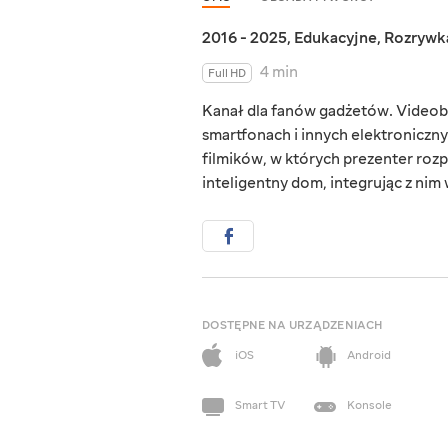
2016 - 2025
,
Edukacyjne
,
Rozrywk
4 min
Full HD
Kanał dla fanów gadżetów. Videob
smartfonach i innych elektroniczn
filmików, w których prezenter rozp
inteligentny dom, integrując z nim
DOSTĘPNE NA URZĄDZENIACH
iOS
Android
Smart TV
Konsole