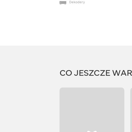
Dekodery
CO JESZCZE WA