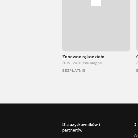
Zabawne rękodzieła
2019 - 2026
,
Edukacyjne
2
BEZPŁATNIE
Dla użytkowników i
Dl
partnerów
Ws