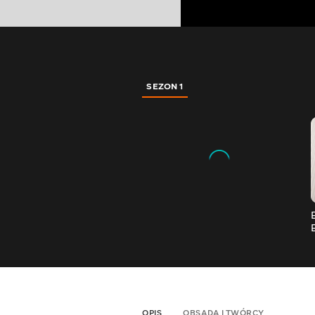
SEZON 1
OPIS
OBSADA I TWÓRCY