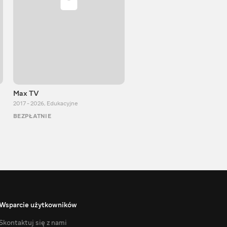
Max TV
VITALIJ NEWS
2017 - 2026
,
Edukacyjne
2012 - 2026
,
Edukacyjne
BEZPŁATNIE
BEZPŁATNIE
Wsparcie użytkowników
Skontaktuj się z nami