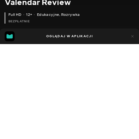
Valendar Review
Full HD
12+
Edukacyjne
,
Rozrywka
BEZPŁATNIE
13
8
OGLĄDAJ W APLIKACJI
Dodano do ulubionych
UDOSTĘPNIJ
Sezon 1
Facebook
Kopiuj link
ОГЛЯД TECLAST T20 ВІДМІННИЙ ПЛАНШЕТ 4G І 10” ЕКРАНОМ
ЕЛЕКТРО ШВАБРА ENLIF РУЧНИЙ НАТИРАЧ З БАКОМ ДЛЯ РІДИНИ І LED ПІДСВІЧУВАННЯМ
2016 - 2025
,
Ukraina
Edukacyjne
,
Rozrywka
,
Blogerzy
DŹWIĘK
Rosyjski