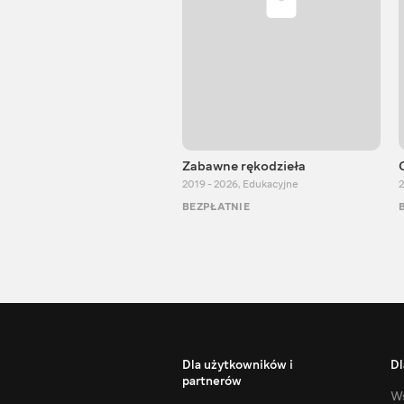
Zabawne rękodzieła
2019 - 2026
,
Edukacyjne
2
BEZPŁATNIE
Dla użytkowników i
Dl
partnerów
Ws