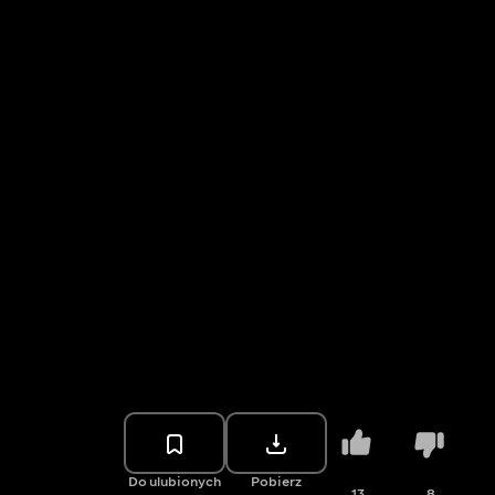
Do ulubionych
Pobierz
13
8