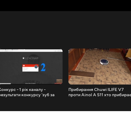
Конкурс - 1 рік каналу -
Прибирання Chuwi ILIFE V7
результати конкурсу 'зуб за
проти Ainol A S11 хто прибира
зуб'
краще - тестове порівняння