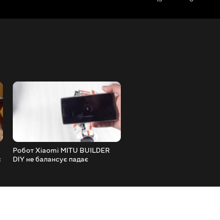
Робот Xiaomi MITU BUILDER
REXSO R1 похідна LED ла
є
DIY не балансує падає
ліхтар для освітлення кем
калібрування гіроскопа