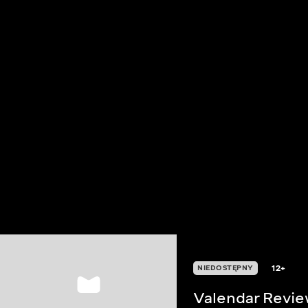
12+
NIEDOSTĘPNY
Valendar Revi