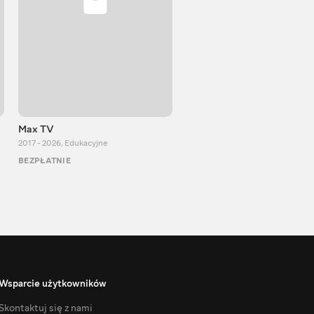
Max TV
VITALIJ NEWS
2017 - 2026
,
Edukacyjne
2012 - 2026
,
Edukacyjne
BEZPŁATNIE
BEZPŁATNIE
Wsparcie użytkowników
Skontaktuj się z nami