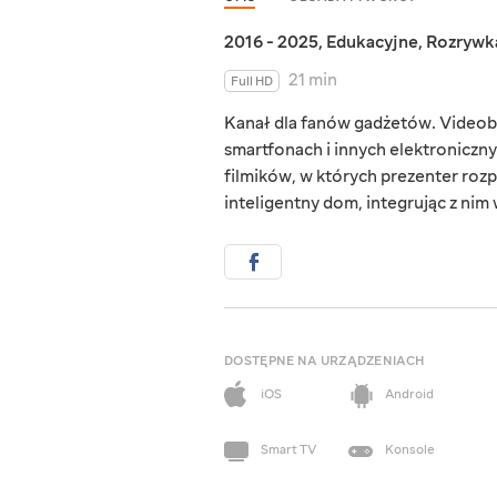
2016 - 2025
,
Edukacyjne
,
Rozrywk
21 min
Full HD
Kanał dla fanów gadżetów. Videob
smartfonach i innych elektroniczn
filmików, w których prezenter rozp
inteligentny dom, integrując z nim
DOSTĘPNE NA URZĄDZENIACH
iOS
Android
Smart TV
Konsole