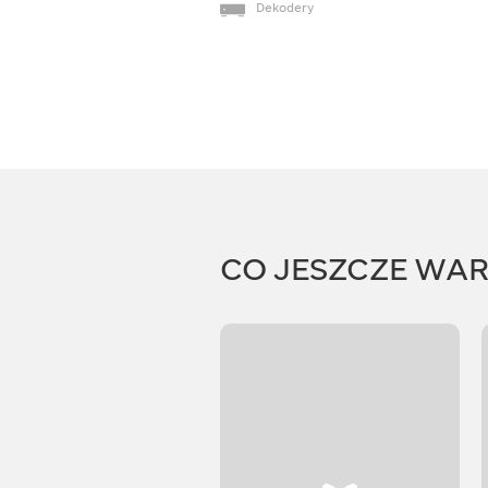
Dekodery
CO JESZCZE WA