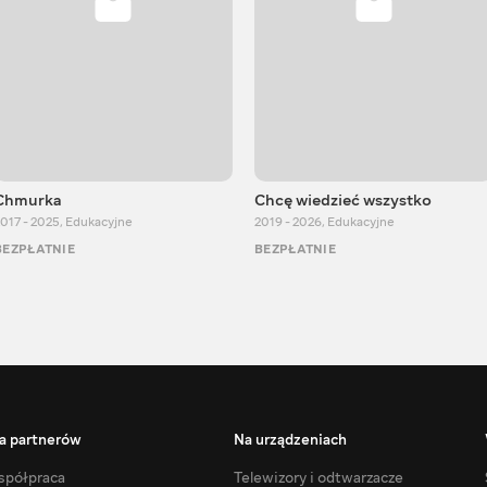
Chmurka
Chcę wiedzieć wszystko
017 - 2025
,
Edukacyjne
2019 - 2026
,
Edukacyjne
BEZPŁATNIE
BEZPŁATNIE
a partnerów
Na urządzeniach
półpraca
Telewizory i odtwarzacze