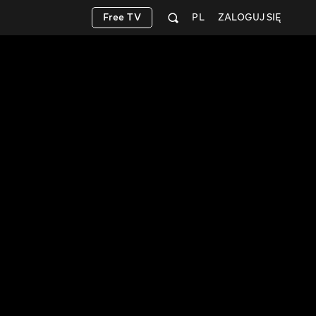
Free TV
PL
ZALOGUJ SIĘ