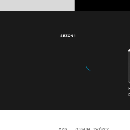
SEZON 1
OPIS
OBSADA I TWÓRCY