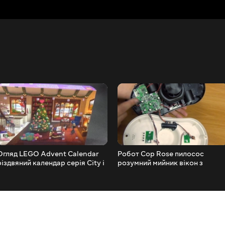
Огляд LEGO Advent Calendar
Робот Cop Rose пилосос
різдвяний календар серія City і
розумний мийник вікон з
Friends
Bluetooth управлінням