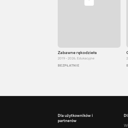
Zabawne rękodzieła
2019 - 2026
,
Edukacyjne
2
BEZPŁATNIE
Dla użytkowników i
Dl
partnerów
Ws