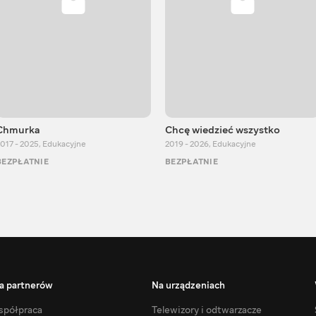
Chmurka
Chcę wiedzieć wszystko
017 - 2025
,
Edukacyjne
2019 - 2026
,
Edukacyjne
BEZPŁATNIE
BEZPŁATNIE
a partnerów
Na urządzeniach
półpraca
Telewizory i odtwarzacze