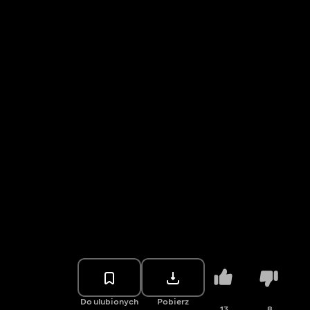
Do ulubionych
Pobierz
13
8