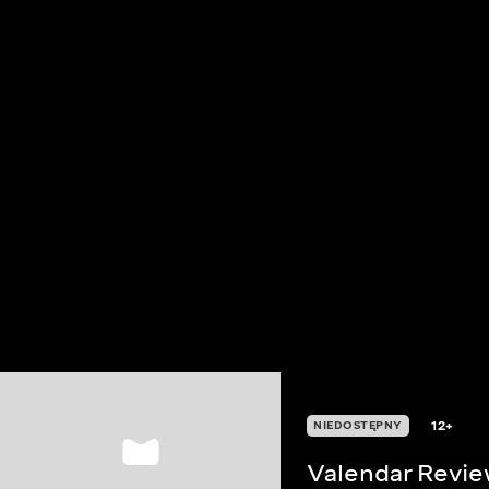
12+
NIEDOSTĘPNY
Valendar Revi