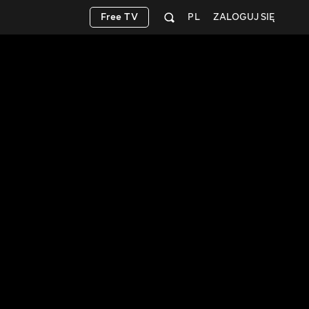
Free TV
PL
ZALOGUJ SIĘ