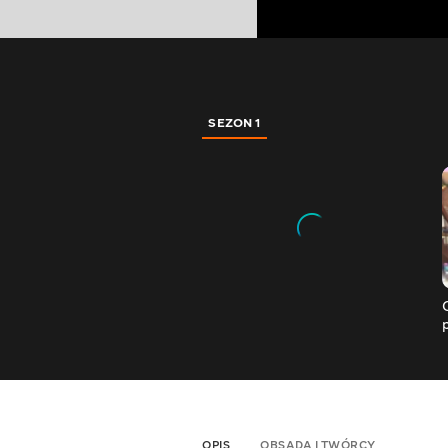
SEZON 1
OPIS
OBSADA I TWÓRCY