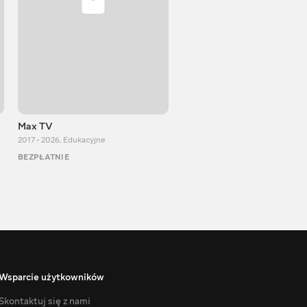
Max TV
VITALIJ NEWS
2017 - 2026
,
Edukacyjne
2012 - 2026
,
Edukacyjne
BEZPŁATNIE
BEZPŁATNIE
Wsparcie użytkowników
Skontaktuj się z nami