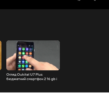
Огляд Oukitel U7 Plus
Нова Пошта обман з
бюджетний смартфон 2 16 gb і
міжнародною доставкою 
сканером відбитків пальців
посилкоманія дізнайся
відділення на районі