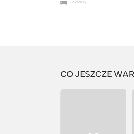
Dekodery
CO JESZCZE WA