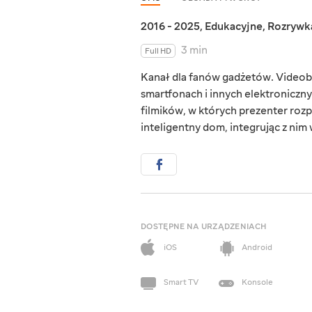
2016 - 2025
,
Edukacyjne
,
Rozrywk
3 min
Full HD
Kanał dla fanów gadżetów. Videob
smartfonach i innych elektroniczn
filmików, w których prezenter rozp
inteligentny dom, integrując z nim
DOSTĘPNE NA URZĄDZENIACH
iOS
Android
Smart TV
Konsole