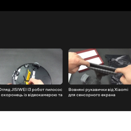
Огляд JISIWEI I3 робот пилосос
Вовняні рукавички від Xiaomi
- охоронець із відеокамерою та
для сенсорного екрана
WiFi
смартфона