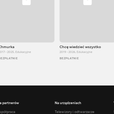
Chmurka
Chcę wiedzieć wszystko
017 - 2025
,
Edukacyjne
2019 - 2026
,
Edukacyjne
BEZPŁATNIE
BEZPŁATNIE
a partnerów
Na urządzeniach
półpraca
Telewizory i odtwarzacze