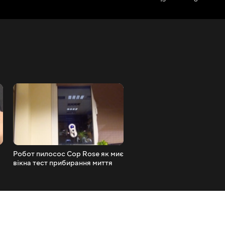
Робот пилосос Cop Rose як миє
Огляд Zeblaze ZeBand фіт
вікна тест прибирання миття
браслет із сповіщеннями,
скла
датчиком серцевого ритм
захистом IP67