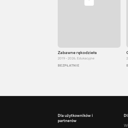
Zabawne rękodzieła
2019 - 2026
,
Edukacyjne
2
BEZPŁATNIE
Dla użytkowników i
Dl
partnerów
Ws