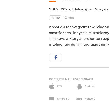
2016 - 2025
,
Edukacyjne
,
Rozrywk
12 min
Full HD
Kanał dla fanów gadżetów. Videob
smartfonach i innych elektroniczn
filmików, w których prezenter rozp
inteligentny dom, integrując z nim
DOSTĘPNE NA URZĄDZENIACH
iOS
Android
Smart TV
Konsole