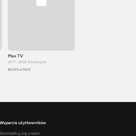
Max TV
VITALIJ NEWS
2017 - 2026
,
Edukacyjne
2012 - 2026
,
Edukacyjne
BEZPŁATNIE
BEZPŁATNIE
Wsparcie użytkowników
Skontaktuj się z nami