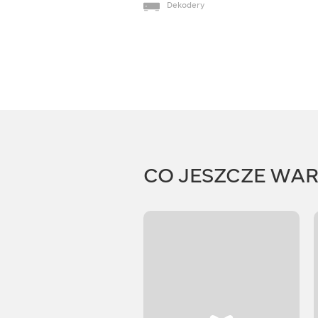
Dekodery
CO JESZCZE WA