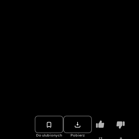
Do ulubionych
Pobierz
13
8