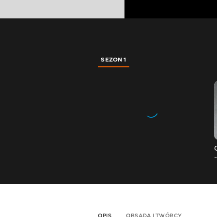
SEZON 1
OPIS
OBSADA I TWÓRCY