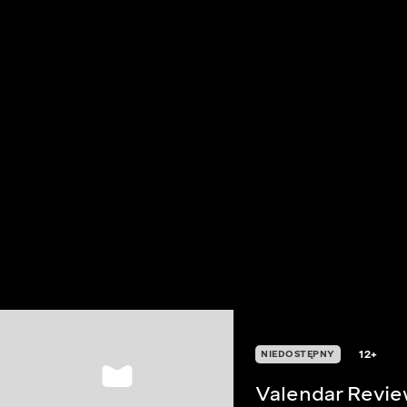
12+
NIEDOSTĘPNY
Valendar Revi