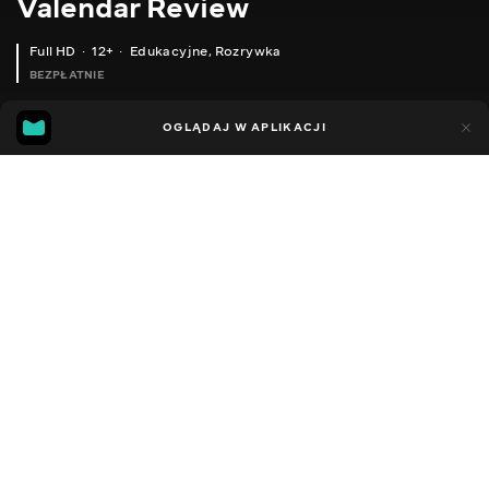
Valendar Review
Full HD
12+
Edukacyjne
,
Rozrywka
BEZPŁATNIE
13
8
OGLĄDAJ W APLIKACJI
Dodano do ulubionych
UDOSTĘPNIJ
Sezon 1
Facebook
Kopiuj link
XIAOMI YEELIGHT РОЗУМНА РІЗНОБАРВНА СВІТЛОДІОДНА СТРІЧКА З WIFI І ВОЛОГОЗАХИСТОМ
AINOL A-S11 РОБОТ ПИЛОСОС ІЗ ВІРТУАЛЬНОЮ СТІНОЮ, ВЕЛИКОЮ СИЛОЮ ВСМОКТУВАННЯ ТА ВОЛОГИМ ПРИБИРАННЯМ
2016 - 2025
,
Ukraina
Edukacyjne
,
Rozrywka
,
Blogerzy
DŹWIĘK
Rosyjski