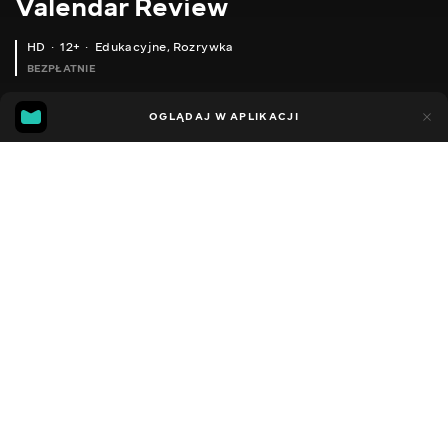
Valendar Review
HD
12+
Edukacyjne
,
Rozrywka
BEZPŁATNIE
13
8
OGLĄDAJ W APLIKACJI
Dodano do ulubionych
UDOSTĘPNIJ
Sezon 1
Facebook
Kopiuj link
ПРИКЛАД ЗЙОМКИ 1440 1440 30FPS, ЕКШЕН-КАМЕРА 360 ПАНОРАМНА КАМЕРА
CUBOT MANITO ПРИКЛАД ВІДЕО ТА ФОТО ЗНЯТОГО КАМЕРОЮ СМАРТФОНА
2016 - 2025
,
Ukraina
Edukacyjne
,
Rozrywka
,
Blogerzy
DŹWIĘK
Rosyjski