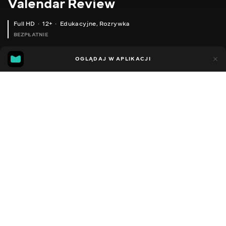
Valendar Review
Full HD
12+
Edukacyjne
,
Rozrywka
BEZPŁATNIE
13
8
OGLĄDAJ W APLIKACJI
Dodano do ulubionych
UDOSTĘPNIJ
Sezon 1
Facebook
Kopiuj link
ЯК ПРИБИРАЄ XIAOMI MI ROBOT - ТЕСТ ПРИБИРАННЯ РОБОТА ПИЛОСОСА
ОГЛЯД HOMTOM HT10 СМАРТФОН ФЛАГМАН HELIO X20 MT6797 4 32 ГБ ANTUTU SENSOR REVIEW
2016 - 2025
,
Ukraina
Edukacyjne
,
Rozrywka
,
Blogerzy
DŹWIĘK
Rosyjski