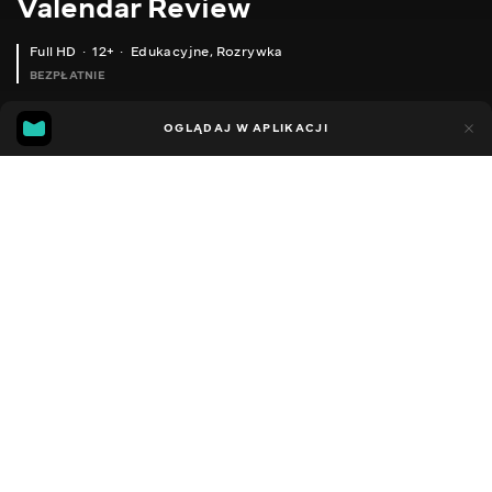
Valendar Review
Full HD
12+
Edukacyjne
,
Rozrywka
BEZPŁATNIE
13
8
OGLĄDAJ W APLIKACJI
Dodano do ulubionych
UDOSTĘPNIJ
Sezon 1
Facebook
Kopiuj link
ОГЛЯД CHUWI ILIFE V7 РОЗУМНИЙ РОБОТ ПИЛОСОС ІЗ МОЖЛИВІСТЮ ВОЛОГОГО ПРИБИРАННЯ
ТЕСТИ BLUBOO PICASSO БЕНЧМАРКИ, БАТАРЕЯ ТА ІНФОРМАЦІЯ ПРО ЗАЛІЗО
2016 - 2025
,
Ukraina
Edukacyjne
,
Rozrywka
,
Blogerzy
DŹWIĘK
Rosyjski