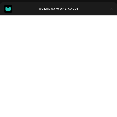
6
1
OGLĄDAJ W APLIKACJI
Dodano do ulubionych
UDOSTĘPNIJ
Sezon 1
Facebook
Kopiuj link
ODCINEK 85
ODCINEK 86
2012 - 2021
,
Stany Zjednoczone
Muzyczne
,
Rozrywka
,
Blogerzy
DŹWIĘK
Tadżycki
DOSTĘPNE
iOS,
Android,
Smart TV,
Konsole,
Odtwarzacz multimedialny