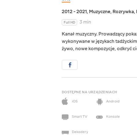
2012 - 2021
,
Muzyczne
,
Rozrywka
,
3 min
Full HD
Kanał muzyczny. Prowadzący pokaz
wykonywane w językach tadżyckim 
żywo, nowe kompozycje, odkryć cie
DOSTĘPNE NA URZĄDZENIACH
iOS
Android
Smart TV
Konsole
Dekodery