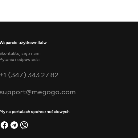
Wsparcie użytkowników
Skontaktuj się z nami
Pytania i odpowiedzi
+1 (347) 343 27 82
support@megogo.com
My na portalach społecznościowych