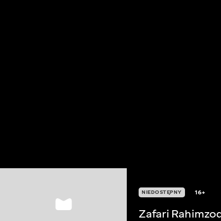
16+
NIEDOSTĘPNY
Zafari Rahimzo