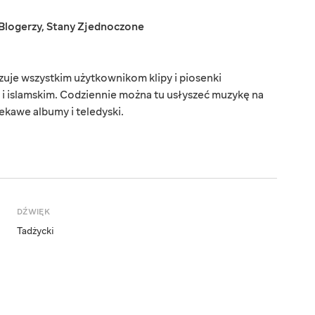
Blogerzy
,
Stany Zjednoczone
uje wszystkim użytkownikom klipy i piosenki
i islamskim. Codziennie można tu usłyszeć muzykę na
kawe albumy i teledyski.
DŹWIĘK
Tadżycki