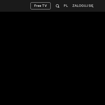
Free TV
PL
ZALOGUJ SIĘ