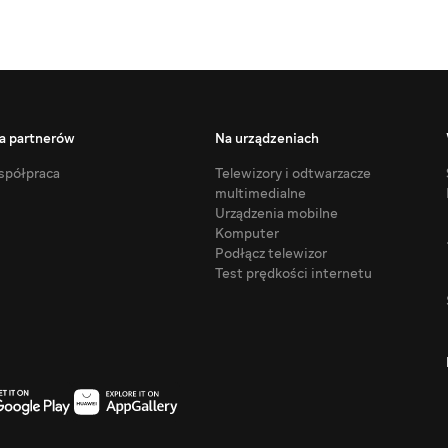
a partnerów
Na urządzeniach
półpraca
Telewizory i odtwarzacze
multimedialne
Urządzenia mobilne
Komputer
Podłącz telewizor
Test prędkości internetu