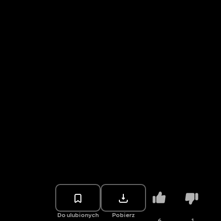
Do ulubionych
Pobierz
6
1