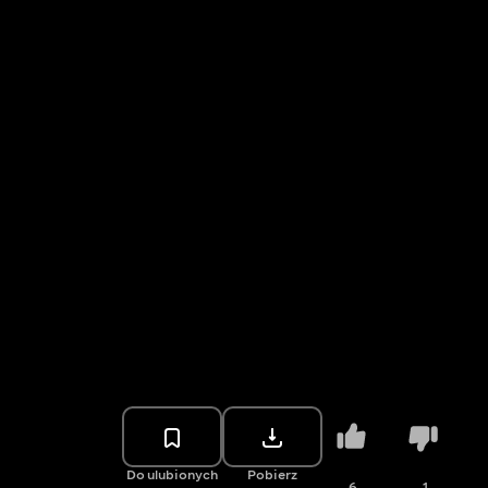
Do ulubionych
Pobierz
6
1