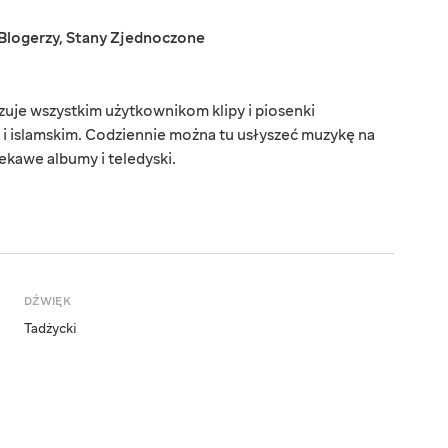
Blogerzy
,
Stany Zjednoczone
uje wszystkim użytkownikom klipy i piosenki
i islamskim. Codziennie można tu usłyszeć muzykę na
kawe albumy i teledyski.
DŹWIĘK
Tadżycki