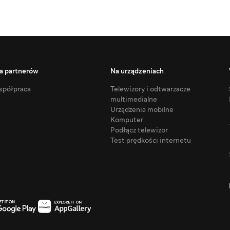
a partnerów
Na urządzeniach
półpraca
Telewizory i odtwarzacze
multimedialne
Urządzenia mobilne
Komputer
Podłącz telewizor
Test prędkości internetu