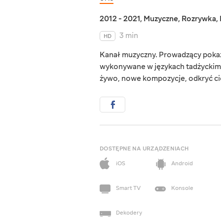
2012 - 2021
,
Muzyczne
,
Rozrywka
,
3 min
HD
Kanał muzyczny. Prowadzący pokaz
wykonywane w językach tadżyckim 
żywo, nowe kompozycje, odkryć cie
DOSTĘPNE NA URZĄDZENIACH
iOS
Android
Smart TV
Konsole
Dekodery