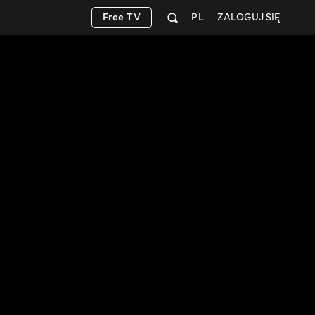
Free TV
PL
ZALOGUJ SIĘ