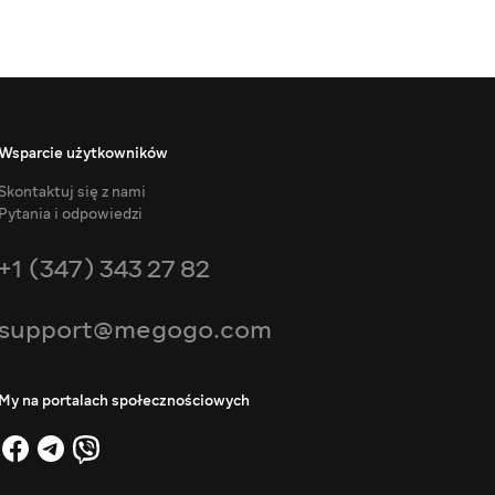
Wsparcie użytkowników
Skontaktuj się z nami
Pytania i odpowiedzi
+1 (347) 343 27 82
support@megogo.com
My na portalach społecznościowych