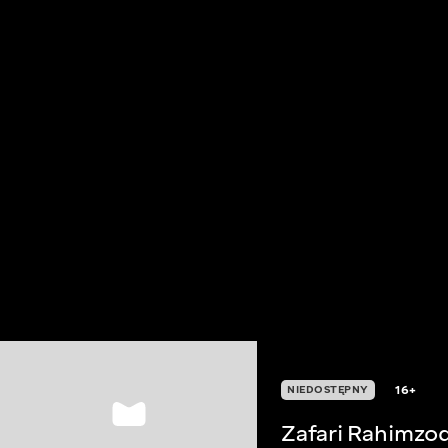
16+
NIEDOSTĘPNY
Zafari Rahimzo