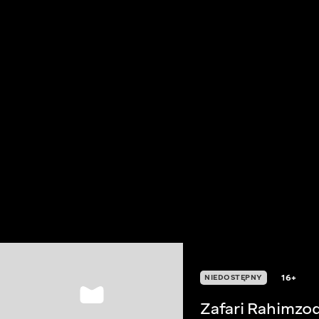
16+
NIEDOSTĘPNY
Zafari Rahimzo