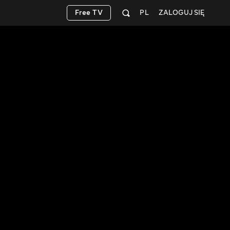
Free TV
PL
ZALOGUJ SIĘ