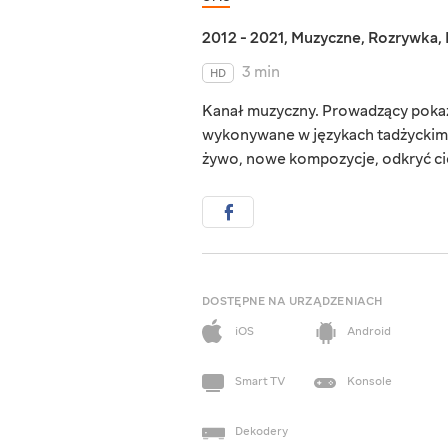
2012 - 2021
,
Muzyczne
,
Rozrywka
,
3 min
HD
Kanał muzyczny. Prowadzący pokaz
wykonywane w językach tadżyckim 
żywo, nowe kompozycje, odkryć cie
DOSTĘPNE NA URZĄDZENIACH
iOS
Android
Smart TV
Konsole
Dekodery