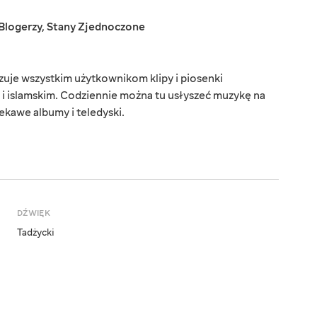
Blogerzy
,
Stany Zjednoczone
uje wszystkim użytkownikom klipy i piosenki
i islamskim. Codziennie można tu usłyszeć muzykę na
kawe albumy i teledyski.
DŹWIĘK
Tadżycki