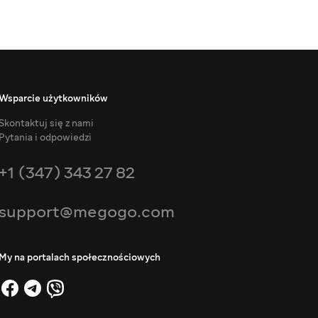
Wsparcie użytkowników
Skontaktuj się z nami
Pytania i odpowiedzi
+1 (347) 343 27 82
support@megogo.com
My na portalach społecznościowych