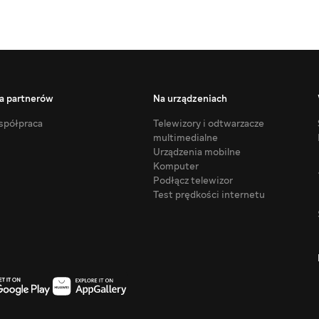
a partnerów
Na urządzeniach
półpraca
Telewizory i odtwarzacze
multimedialne
Urządzenia mobilne
Komputer
Podłącz telewizor
Test prędkości internetu