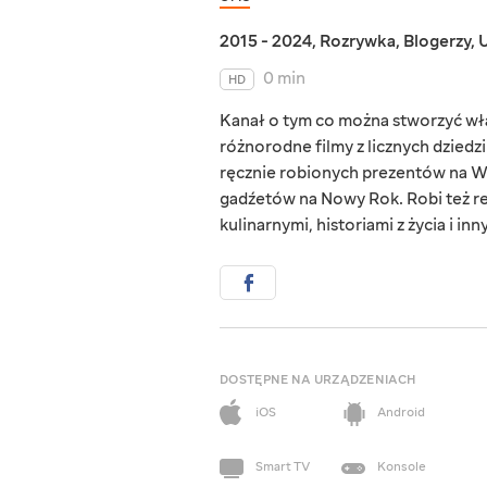
2015 - 2024
,
Rozrywka
,
Blogerzy
,
U
0 min
HD
Kanał o tym co można stworzyć wła
różnorodne filmy z licznych dzied
ręcznie robionych prezentów na Wal
gadźetów na Nowy Rok. Robi też re
kulinarnymi, historiami z życia i in
DOSTĘPNE NA URZĄDZENIACH
iOS
Android
Smart TV
Konsole