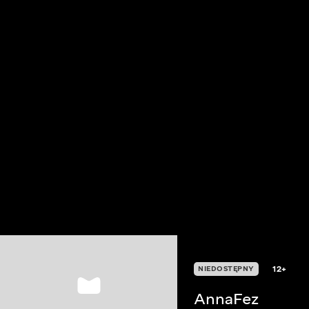
12+
NIEDOSTĘPNY
AnnaFez