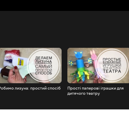
Робимо лизуна: простий спосіб
Прості паперові іграшки для
дитячого театру