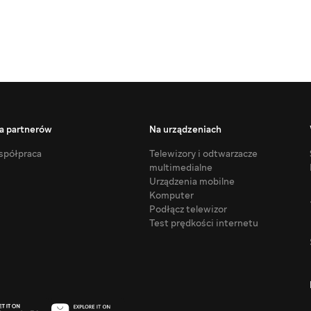
a partnerów
Na urządzeniach
półpraca
Telewizory i odtwarzacze
multimedialne
Urządzenia mobilne
Komputer
Podłącz telewizor
Test prędkości internetu