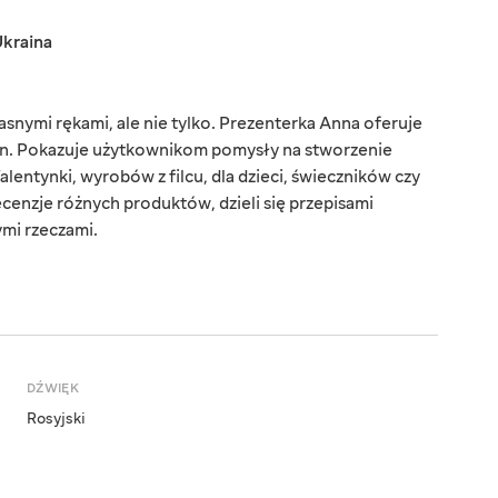
kraina
snymi rękami, ale nie tylko. Prezenterka Anna oferuje
zin. Pokazuje użytkownikom pomysły na stworzenie
entynki, wyrobów z filcu, dla dzieci, świeczników czy
cenzje różnych produktów, dzieli się przepisami
nymi rzeczami.
DŹWIĘK
Rosyjski