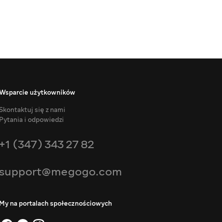
Wsparcie użytkowników
Skontaktuj się z nami
Pytania i odpowiedzi
+1 (347) 343 27 82
support@megogo.com
My na portalach społecznościowych