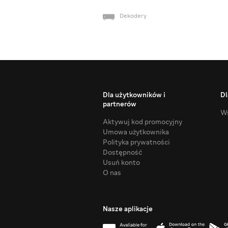
Dekodery
Dla użytkowników i
Dl
partnerów
Ws
Aktywuj kod promocyjny
Umowa użytkownika
Polityka prywatności
Dostępność
Usuń konto
O nas
Nasze aplikacje