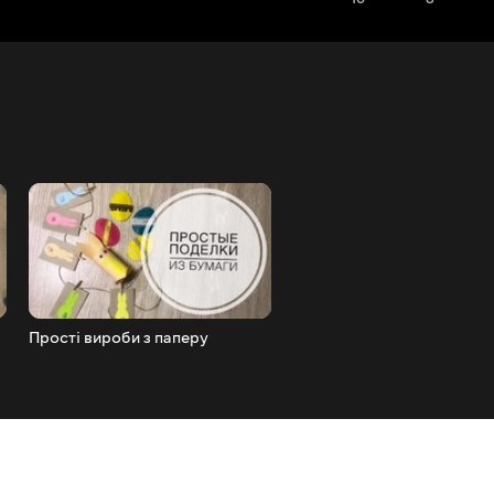
Прості вироби з паперу
Маска на обличчя без шит
просто і швидко