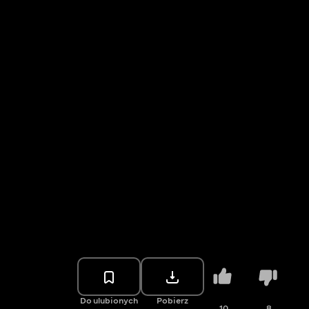
Do ulubionych
Pobierz
10
8