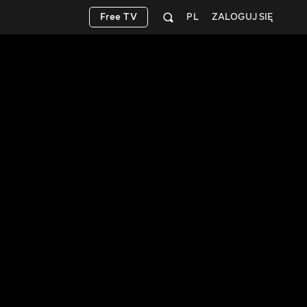
Free TV
PL
ZALOGUJ SIĘ