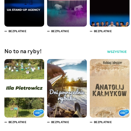
BEZPŁATNIE
BEZPŁATNIE
BEZPŁATNIE
No to na ryby!
WSZYSTKIE
BEZPŁATNIE
BEZPŁATNIE
BEZPŁATNIE