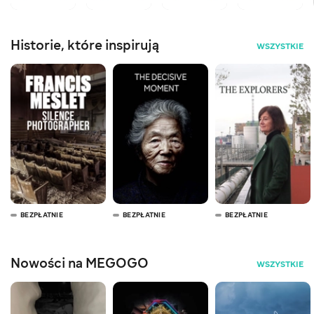
Historie, które inspirują
WSZYSTKIE
BEZPŁATNIE
BEZPŁATNIE
BEZPŁATNIE
Nowości na MEGOGO
WSZYSTKIE