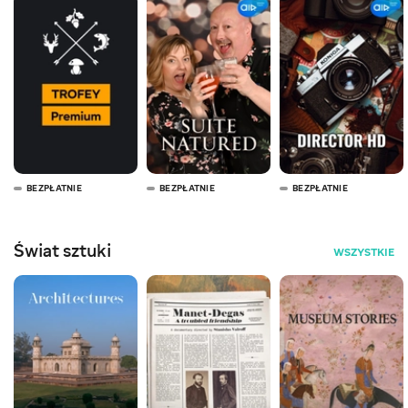
BEZPŁATNIE
BEZPŁATNIE
BEZPŁATNIE
Świat sztuki
WSZYSTKIE