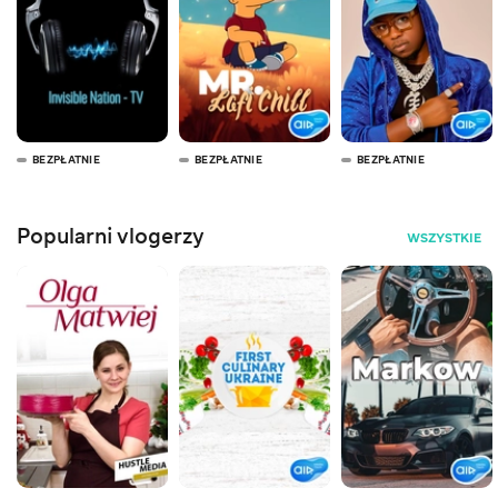
BEZPŁATNIE
BEZPŁATNIE
BEZPŁATNIE
Popularni vlogerzy
WSZYSTKIE