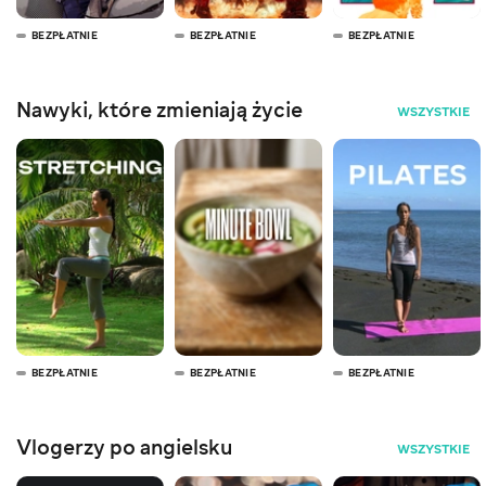
BEZPŁATNIE
BEZPŁATNIE
BEZPŁATNIE
Nawyki, które zmieniają życie
WSZYSTKIE
BEZPŁATNIE
BEZPŁATNIE
BEZPŁATNIE
Vlogerzy po angielsku
WSZYSTKIE