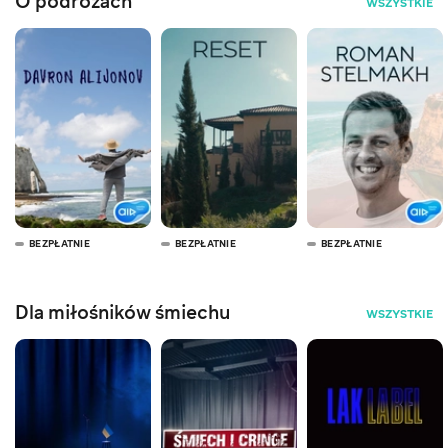
O podróżach
WSZYSTKIE
BEZPŁATNIE
BEZPŁATNIE
BEZPŁATNIE
Dla miłośników śmiechu
WSZYSTKIE