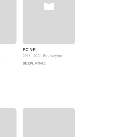
PC NP
Octopus Effects
a
2016 - 2024
,
Edukacyjne
2018 - 2024
,
Edukacyjne
BEZPŁATNIE
BEZPŁATNIE