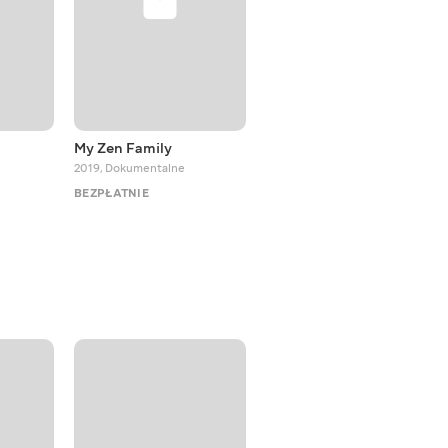
My Zen Family
The visual arts in tune
2019
,
Dokumentalne
2018
,
Dokumentalne
BEZPŁATNIE
BEZPŁATNIE