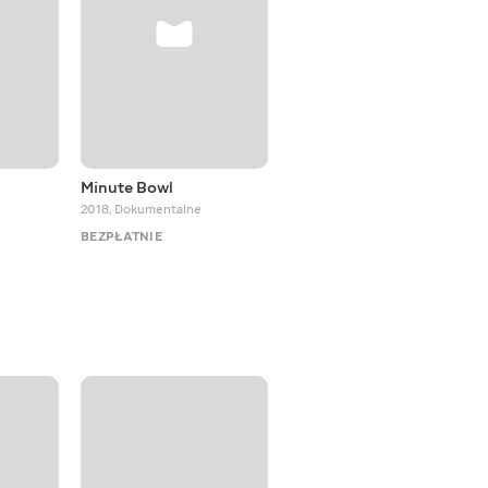
Minute Bowl
5 Tibetan Rites
2018
,
Dokumentalne
2012
,
Dokumentalne
BEZPŁATNIE
BEZPŁATNIE