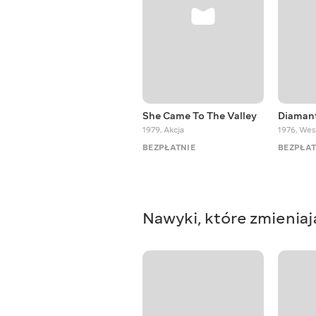
She Came To The Valley
Diaman
1979
,
Akcja
1976
,
Wes
BEZPŁATNIE
BEZPŁAT
Nawyki, które zmieniaj