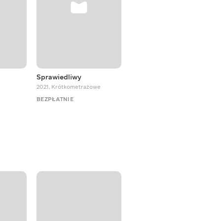
Sprawiedliwy
Był sobie pies Sirko
2021
,
Krótkometrażowe
2025
,
Musicale
BEZPŁATNIE
BEZPŁATNIE