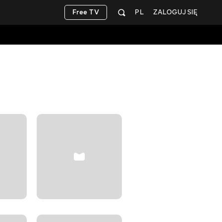
Free TV
PL
ZALOGUJ SIĘ
wAw Crea
+6
Edukacyjne
BEZPŁATNIE