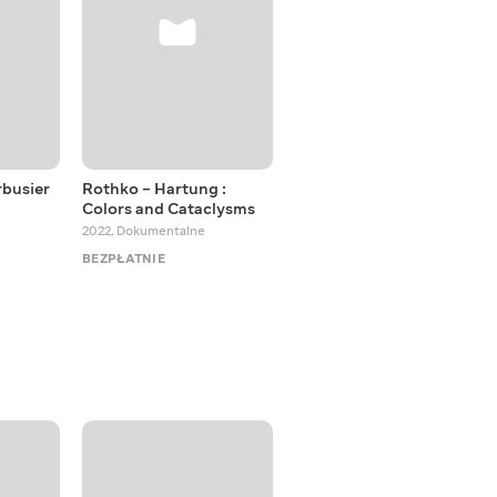
rbusier
Rothko – Hartung :
Architectures
Colors and Cataclysms
1994 - 2016
,
Dokumentalne
2022
,
Dokumentalne
BEZPŁATNIE
BEZPŁATNIE