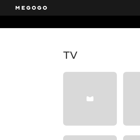
Free tel
Get access to a varie
will cater to everyon
TV