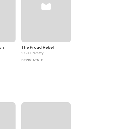
on
The Proud Rebel
Happy Landing
1958
,
Dramaty
1938
,
Komedie
BEZPŁATNIE
BEZPŁATNIE