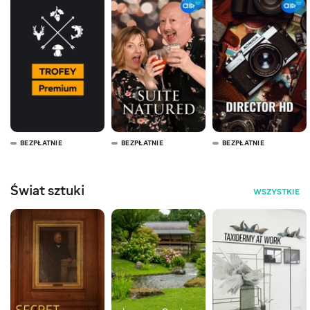
BEZPŁATNIE
BEZPŁATNIE
BEZPŁATNIE
Świat sztuki
WSZYSTKIE