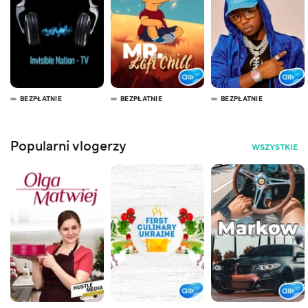
BEZPŁATNIE
BEZPŁATNIE
BEZPŁATNIE
Popularni vlogerzy
WSZYSTKIE