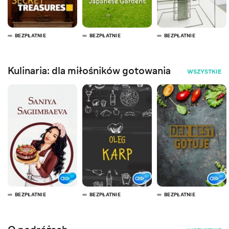
BEZPŁATNIE
BEZPŁATNIE
BEZPŁATNIE
Kulinaria: dla miłośników gotowania
WSZYSTKIE
BEZPŁATNIE
BEZPŁATNIE
BEZPŁATNIE