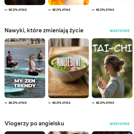
BEZPŁATNIE
BEZPŁATNIE
BEZPŁATNIE
Nawyki, które zmieniają życie
WSZYSTKIE
BEZPŁATNIE
BEZPŁATNIE
BEZPŁATNIE
Vlogerzy po angielsku
WSZYSTKIE