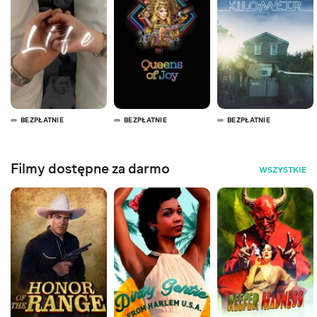
BEZPŁATNIE
BEZPŁATNIE
BEZPŁATNIE
Filmy dostępne za darmo
WSZYSTKIE