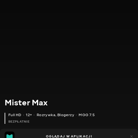
Mister Max
Full HD
12+
Rozrywka
,
Blogerzy
MGG 7.5
BEZPŁATNIE
MGG
4tys.
OGLĄDAJ W APLIKACJI
980