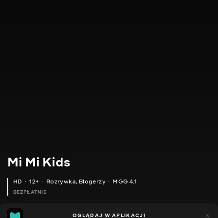
Mi Mi Kids
HD
12+
Rozrywka
,
Blogerzy
MGG 4.1
BEZPŁATNIE
MGG
86
43
OGLĄDAJ W APLIKACJI