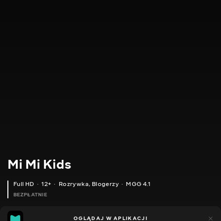
Mi Mi Kids
Full HD
12+
Rozrywka
,
Blogerzy
MGG 4.1
BEZPŁATNIE
MGG
86
43
OGLĄDAJ W APLIKACJI