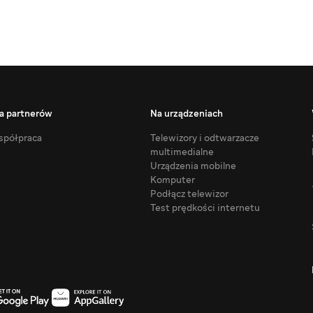
a partnerów
Na urządzeniach
półpraca
Telewizory i odtwarzacze
multimedialne
Urządzenia mobilne
Komputer
Podłącz telewizor
Test prędkości internetu