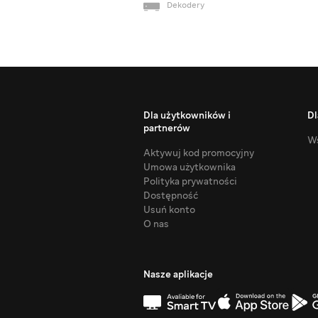
Dekodery
Dla użytkowników i
Dl
partnerów
Ws
Aktywuj kod promocyjny
Umowa użytkownika
Polityka prywatności
Dostępność
Usuń konto
O nas
Nasze aplikacje