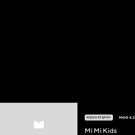
MGG
4.2
NIEDOSTĘPNY
Mi Mi Kids