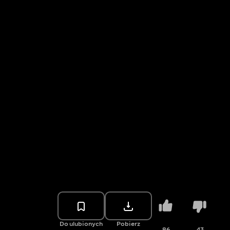
Do ulubionych
Pobierz
86
43