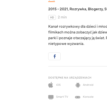
2015 - 2021
,
Rozrywka
,
Blogerzy
,
S
2 min
HD
Kanał rozrywkowy dla dzieci i młodz
filmikach można zobaczyć jak dzie
parki i poznaje otaczający ją świat.
nietypowe wyzwania.
DOSTĘPNE NA URZĄDZENIACH
iOS
Android
Smart TV
Konsole