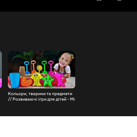
Кольори, тварини та предмети
Вивчаємо кольори з кегля
// Розвиваючі ігри для дітей - Mi
малюк римує пальчикову
Mi Kids
пісеньку, знайому з дитяч
пісеньок