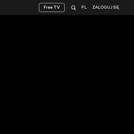
Free TV
PL
ZALOGUJ SIĘ