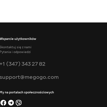
Wsparcie użytkowników
Skontaktuj się z nami
Pytania i odpowiedzi
+1 (347) 343 27 82
support@megogo.com
My na portalach społecznościowych