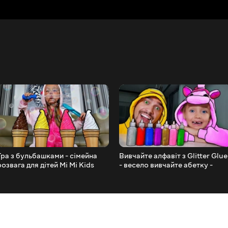
Гра з бульбашками - сімейна
Вивчайте алфавіт з Glitter Glue
розвага для дітей Mi Mi Kids
- весело вивчайте абетку -
abcdefghijklmnopqrstuvwxyz