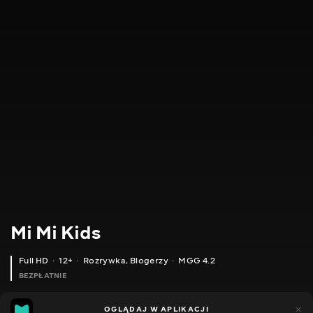
Mi Mi Kids
Full HD
12+
Rozrywka
,
Blogerzy
MGG 4.2
BEZPŁATNIE
MGG
86
43
OGLĄDAJ W APLIKACJI