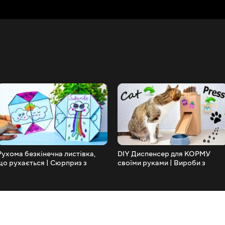
Рухома безкінечна листівка,
DIY Диспенсер для КОРМУ
що рухається | Сюрприз з
своїми руками | Вироби з
паперу ♥ Лаксі
КАРТОНУ ♥ Лаксі