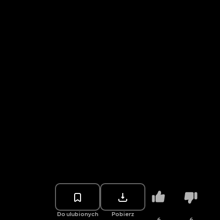
Do ulubionych
Pobierz
6
6