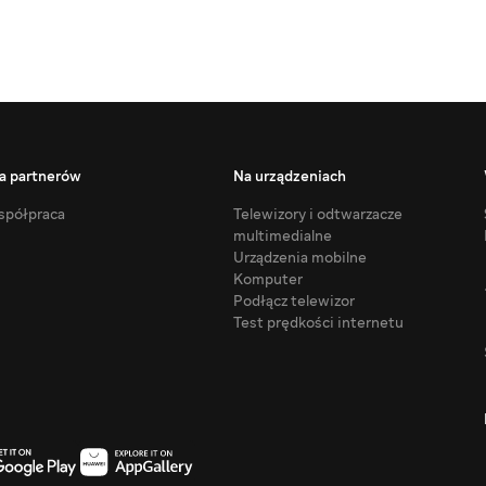
a partnerów
Na urządzeniach
półpraca
Telewizory i odtwarzacze
multimedialne
Urządzenia mobilne
Komputer
Podłącz telewizor
Test prędkości internetu