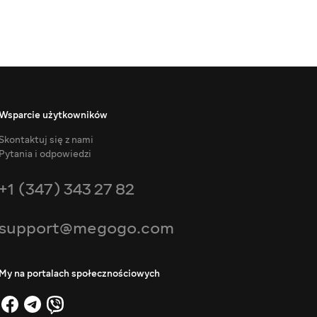
Wsparcie użytkowników
Skontaktuj się z nami
Pytania i odpowiedzi
+1 (347) 343 27 82
support@megogo.com
My na portalach społecznościowych