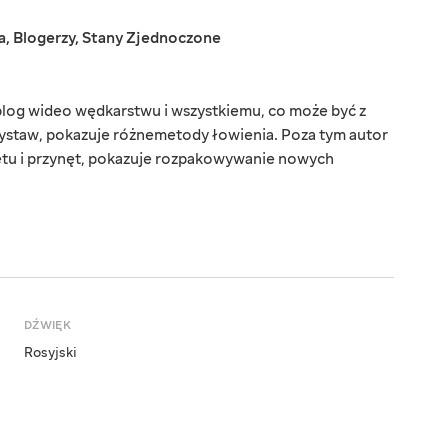
a
,
Blogerzy
,
Stany Zjednoczone
log wideo wędkarstwu i wszystkiemu, co może być z
wystaw, pokazuje różnemetody łowienia. Poza tym autor
ętu i przynęt, pokazuje rozpakowywanie nowych
DŹWIĘK
Rosyjski