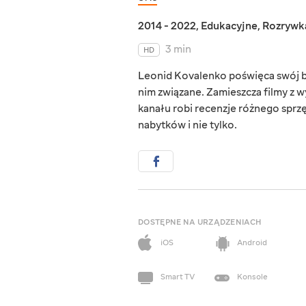
2014 - 2022
,
Edukacyjne
,
Rozrywk
3 min
HD
Leonid Kovalenko poświęca swój b
nim związane. Zamieszcza filmy z 
kanału robi recenzje różnego sprz
nabytków i nie tylko.
DOSTĘPNE NA URZĄDZENIACH
iOS
Android
Smart TV
Konsole