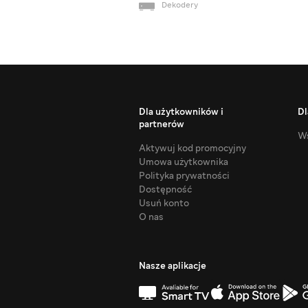
Dekodery
Dla użytkowników i
Dl
partnerów
Ws
Aktywuj kod promocyjny
Umowa użytkownika
Polityka prywatności
Dostępność
Usuń konto
O nas
Nasze aplikacje