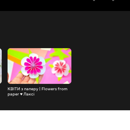
КВІТИ з паперу | Flowers from
DIY Пухнастий БЛОКНОТ
paper ♥ Лаксі
Своїми руками | Обкладин
Блокнот ♥ Лаксі