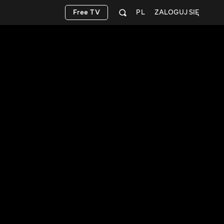
Free TV
PL
ZALOGUJ SIĘ