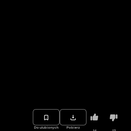
Do ulubionych
Pobierz
14
13