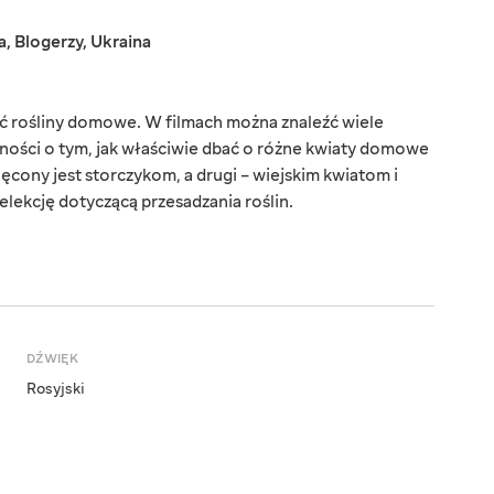
a
,
Blogerzy
,
Ukraina
ać rośliny domowe. W filmach można znaleźć wiele
lności o tym, jak właściwie dbać o różne kwiaty domowe
cony jest storczykom, a drugi – wiejskim kwiatom i
lekcję dotyczącą przesadzania roślin.
DŹWIĘK
Rosyjski