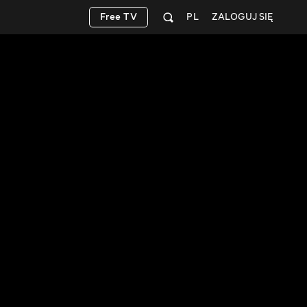
Free TV
PL
ZALOGUJ SIĘ