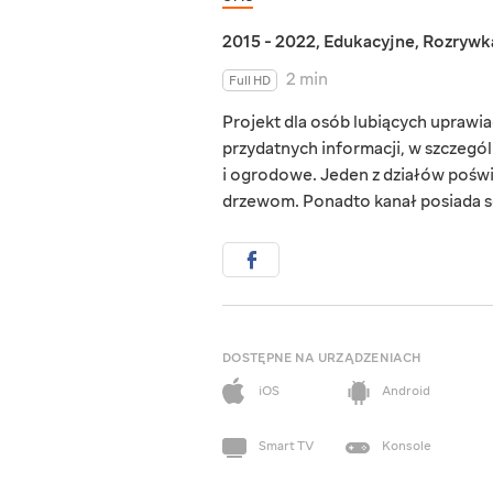
2015 - 2022
,
Edukacyjne
,
Rozrywk
2 min
Full HD
Projekt dla osób lubiących uprawi
przydatnych informacji, w szczegó
i ogrodowe. Jeden z działów poświę
drzewom. Ponadto kanał posiada se
DOSTĘPNE NA URZĄDZENIACH
iOS
Android
Smart TV
Konsole