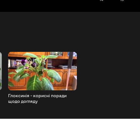
Глоксинія - корисні поради
Гарденія Жасминовидна Д
щодо догляду
та особливості