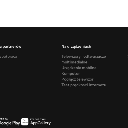
a partnerów
Na urządzeniach
półpraca
Telewizory i odtwarzacze
multimedialne
Urządzenia mobilne
Komputer
Podłącz telewizor
Test prędkości internetu