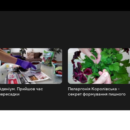
Аденіум. Прийшов час
Пеларгонія Королівська -
пересадки
секрет формування пишного
куща