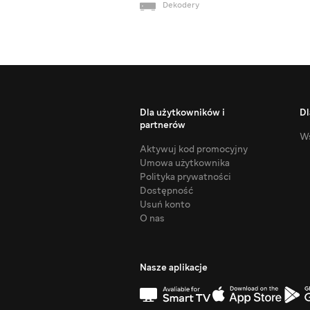
Dekodery
Dla użytkowników i
Dl
partnerów
Ws
Aktywuj kod promocyjny
Umowa użytkownika
Polityka prywatności
Dostępność
Usuń konto
O nas
Nasze aplikacje