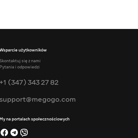
Wsparcie użytkowników
Skontaktuj się z nami
Pytania i odpowiedzi
+1 (347) 343 27 82
support@megogo.com
My na portalach społecznościowych