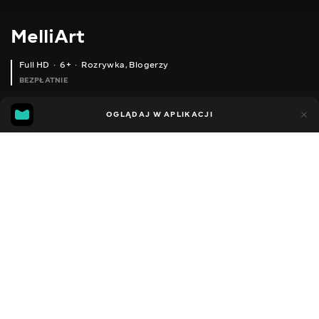
MelliArt
Full HD
6+
Rozrywka
,
Blogerzy
BEZPŁATNIE
95
51
OGLĄDAJ W APLIKACJI
Dodano do ulubionych
UDOSTĘPNIJ
Sezon 1
Facebook
Kopiuj link
ODCINEK 114
ODCINEK 115
2012 - 2022
,
Ukraina
Rozrywka
,
Blogerzy