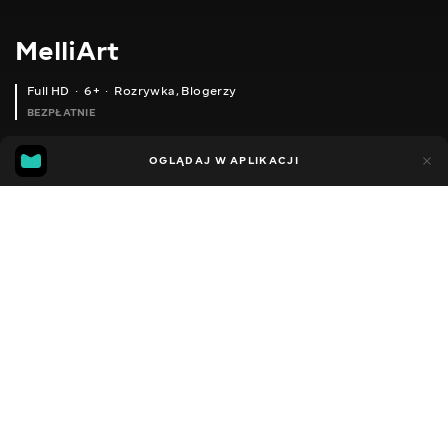
MelliArt
Full HD
6+
Rozrywka
,
Blogerzy
BEZPŁATNIE
95
51
OGLĄDAJ W APLIKACJI
Dodano do ulubionych
UDOSTĘPNIJ
Sezon 1
Facebook
Kopiuj link
ODCINEK 116
ODCINEK 117
2012 - 2022
,
Ukraina
Rozrywka
,
Blogerzy