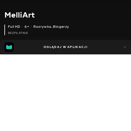
MelliArt
Full HD
6+
Rozrywka
,
Blogerzy
BEZPŁATNIE
95
51
OGLĄDAJ W APLIKACJI
Dodano do ulubionych
UDOSTĘPNIJ
Sezon 1
Facebook
Kopiuj link
ODCINEK 117
ODCINEK 118
2012 - 2022
,
Ukraina
Rozrywka
,
Blogerzy